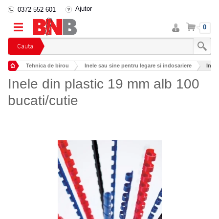
Ajutor
0372 552 601
Intra
Cos
0
in
cont
Cauta
Tehnica de birou
Inele sau sine pentru legare si indosariere
Inele
Inele din plastic 19 mm alb 100
bucati/cutie