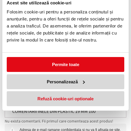
Acest site utilizează cookie-uri
Telefon:
0372 552 601
Folosim cookie-uri pentru a personaliza conținutul și
Alege varianta:
anunțurile, pentru a oferi funcții de rețele sociale și pentru
a analiza traficul. De asemenea, le oferim partenerilor de
rețele sociale, de publicitate și de analize informații cu
privire la modul în care folosiți site-ul nostru.
Alb
Albastru
Negru
Rosu
Adauga in wishlist
Permite toate
Format inele: A4.
Personalizează
Ambalare: 100 inele/set.
Diametru inel: 19 mm.
Capacitate legare: 125 coli.
Refuză cookie-uri optionale
Inele din plastic pentru spiralarea documentelor.
COMENTARII INELE DIN PLASTIC 19 MM 100
Nu exista comentarii. Fii primul care comenteaza acest produs!
BUCATI/CUTIE
Adresa de e-mail ramane confidentiala si nu va fi afisata pe site.