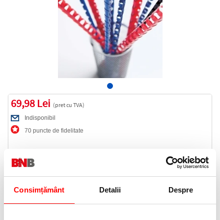
69,98 Lei
(pret cu TVA)
Indisponibil
70 puncte de fidelitate
Cod produs:
SPIR19ACUT
Consimțământ
Detalii
Despre
Anunta-ma cand revine in stoc
Informatii livrare