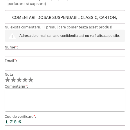
perforare si capsare).
COMENTARII DOSAR SUSPENDABIL CLASSIC, CARTON,
Nu exista comentarii. Fii primul care comenteaza acest produs!
PARTIAL RECICLAT, CERTIFICARE BLUE ANGEL,
Adresa de e-mail ramane confidentiala si nu va fi afisata pe site.
RECICLABIL, A4, DIVERSE CULORI, ESSELTE, 10
Nume
*
:
BUCATI/SET
Email
*
:
Nota
Comentariu
*
:
Cod de verificare
*
: