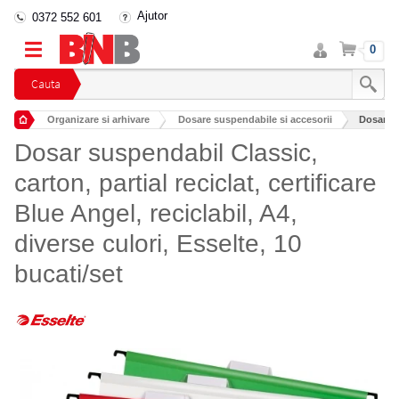
Ajutor
0372 552 601
Intra
Cos
0
in
cont
Cauta
Organizare si arhivare
Dosare suspendabile si accesorii
Dosar sus
Dosar suspendabil Classic,
carton, partial reciclat, certificare
Blue Angel, reciclabil, A4,
diverse culori, Esselte, 10
bucati/set