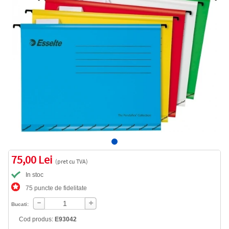
75,00 Lei
(pret cu TVA)
In stoc
75 puncte de fidelitate
Bucati:
Cod produs:
E93042