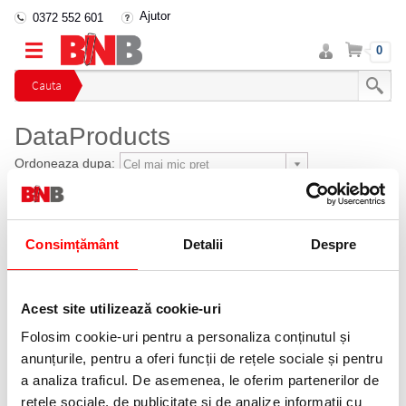
Ajutor
0372 552 601
Intra
Cos
0
in
cont
Cauta
DataProducts
Ordoneaza dupa:
Afiseaza ca:
Consimțământ
Detalii
Despre
Acest producator nu are produse disponibile la acest
moment!
Telefon
Acest site utilizează cookie-uri
0372 552 601
Folosim cookie-uri pentru a personaliza conținutul și
anunțurile, pentru a oferi funcții de rețele sociale și pentru
Orar depozite
a analiza traficul. De asemenea, le oferim partenerilor de
Luni - Vineri
Sambata - Duminica
rețele sociale, de publicitate și de analize informații cu