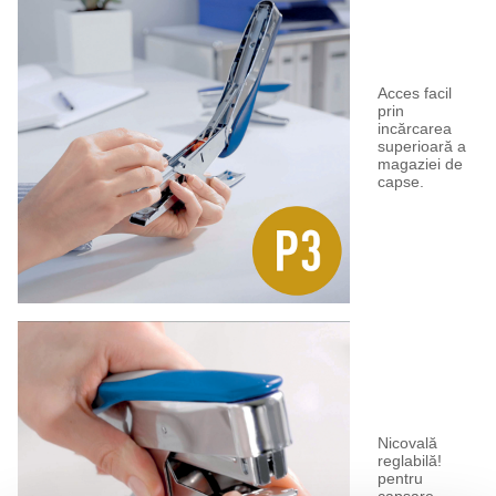
Acces facil
prin
incărcarea
superioară a
magaziei de
capse.
Nicovală
reglabilă!
pentru
capsare