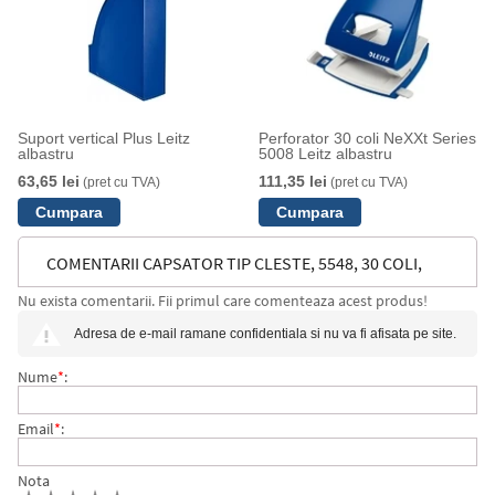
Suport vertical Plus Leitz
Perforator 30 coli NeXXt Series
albastru
5008 Leitz albastru
63,65 lei
111,35 lei
(pret cu TVA)
(pret cu TVA)
COMENTARII CAPSATOR TIP CLESTE, 5548, 30 COLI,
Nu exista comentarii. Fii primul care comenteaza acest produs!
LEITZ
Adresa de e-mail ramane confidentiala si nu va fi afisata pe site.
Nume
*
:
Email
*
:
Nota