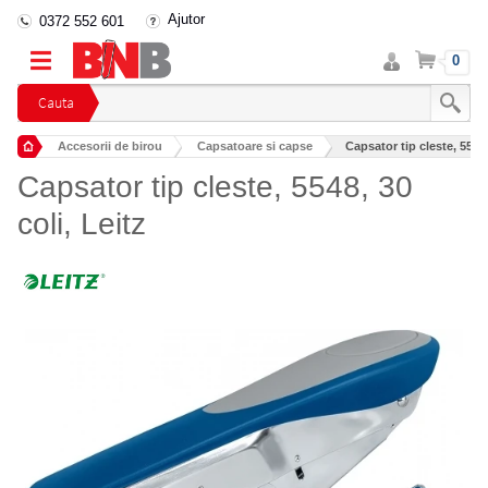
Ajutor
0372 552 601
Intra
Cos
0
in
cont
Cauta
Accesorii de birou
Capsatoare si capse
Capsator tip cleste, 5548,
Capsator tip cleste, 5548, 30
coli, Leitz