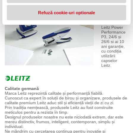
Refuză cookie-uri optionale
Se utilizează
împreună cu
capsele
Leitz Power
Performance
P3, 24/6 și
26/6 si ai 10
ani garanție,
cu condiția
utilizării
capselor
Leitz.
Calitate germană
Marca Leitz reprezintă calitate și performanță fiabilă.
Cunoscut ca expert în soluții de birou și organizare, produsele de
calitate premium Leitz aduc stil și eficiență vieții de zi cu zi.
Prin tradiția nemțească, produsele Leitz au fost construite
meticulos pentru a rezista în timp.
Designul produselor noastre nu este niciodată extrem, dar este
mereu distinctiv, frumos, inteligent, contemporan, simplu și
individual.
Ne mândrim cu cercetarea continua pentru inovație și