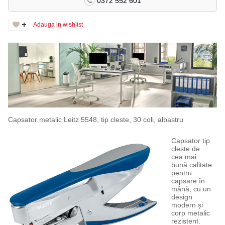
0372 552 601
Adauga in wishlist
Capsator metalic Leitz 5548, tip cleste, 30 coli, albastru
Capsator tip
clește de
cea mai
bună calitate
pentru
capsare în
mână, cu un
design
modern și
corp metalic
rezistent.