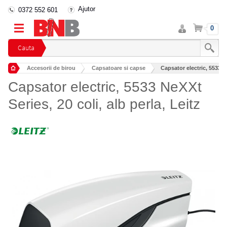
Ajutor
0372 552 601
Intra
Cos
0
in
cont
Cauta
Accesorii de birou
Capsatoare si capse
Capsator electric, 5533 Ne
Capsator electric, 5533 NeXXt
Series, 20 coli, alb perla, Leitz