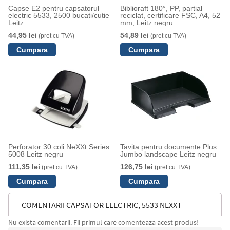
Capse E2 pentru capsatorul
Biblioraft 180°, PP, partial
electric 5533, 2500 bucati/cutie
reciclat, certificare FSC, A4, 52
Leitz
mm, Leitz negru
44,95 lei
54,89 lei
(pret cu TVA)
(pret cu TVA)
Perforator 30 coli NeXXt Series
Tavita pentru documente Plus
5008 Leitz negru
Jumbo landscape Leitz negru
111,35 lei
126,75 lei
(pret cu TVA)
(pret cu TVA)
COMENTARII CAPSATOR ELECTRIC, 5533 NEXXT
Nu exista comentarii. Fii primul care comenteaza acest produs!
SERIES, 20 COLI, LEITZ