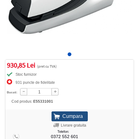
930,85 Lei
(pret cu TVA)
Stoc furnizor
931 puncte de fidelitate
Bucati:
Cod produs:
E55331001
Livrare gratuita
Telefon:
0372 552 601