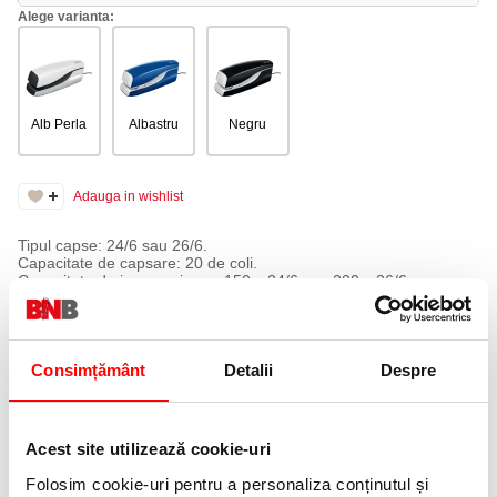
Alege varianta:
Alb Perla
Albastru
Negru
Adauga in wishlist
Tipul capse: 24/6 sau 26/6.
Capacitate de capsare: 20 de coli.
Capacitate de inmagazinare: 150 x 24/6 sau 200 x 26/6.
Adancime de patrundere in pagini reglabila intre 10 si 20 mm.
Capsator electric cu corp plastic. Functioneaza cu baterii (6 buc.
tip AA) sau cu adaptor.
Consimțământ
Detalii
Despre
Adaptor de retea pentru capsatorul electric 5533 sau pentru
perforatorul electric 5030.
Acest site utilizează cookie-uri
ACCESORII
Folosim cookie-uri pentru a personaliza conținutul și