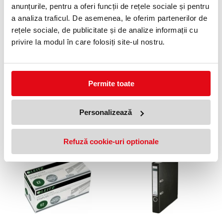
PRODUSE SIMILARE
anunțurile, pentru a oferi funcții de rețele sociale și pentru
a analiza traficul. De asemenea, le oferim partenerilor de
rețele sociale, de publicitate și de analize informații cu
privire la modul în care folosiți site-ul nostru.
Permite toate
Decapsator Leitz
Tavita pentru documente Plus
Slim Leitz negru
Personalizează
11,00 lei
(pret cu TVA)
40,15 lei
(pret cu TVA)
Refuză cookie-uri optionale