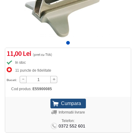
11,00 Lei
(pret cu TVA)
In stoc
11 puncte de fidelitate
Bucati:
Cod produs:
E55900085
Informatii livrare
Telefon:
0372 552 601