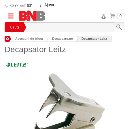
Ajutor
0372 552 601
Intra
Cos
0
in
cont
Cauta
Accesorii de birou
Decapsatoare
Decapsator Leitz
Decapsator Leitz