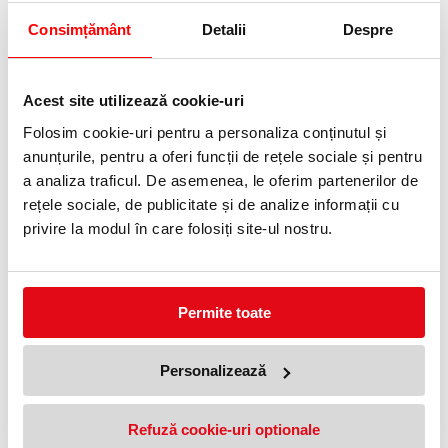
Consimțământ
Detalii
Despre
Capsator metalic, WOW 5528
Capsator metalic, 5502 NeXXt
Mini NeXXt Series, 10 coli, roz
Series, 30 coli, albastru, Leitz
metalizat, Leitz
183,95 lei
(pret cu TVA)
Acest site utilizează cookie-uri
99,99 lei
(pret cu TVA)
118,55 lei
(pret cu TVA)
Folosim cookie-uri pentru a personaliza conținutul și
anunțurile, pentru a oferi funcții de rețele sociale și pentru
12 %
a analiza traficul. De asemenea, le oferim partenerilor de
rețele sociale, de publicitate și de analize informații cu
privire la modul în care folosiți site-ul nostru.
Permite toate
Capsator metalic, 5502 WOW
Capsator metalic, 5504 NeXXt
NeXXt Series, 30 coli, roz
Series, 40 coli, albastru, Leitz
metalizat, Leitz
Personalizează
224,85 lei
(pret cu TVA)
166,00 lei
(pret cu TVA)
189,15 lei
(pret cu TVA)
Refuză cookie-uri optionale