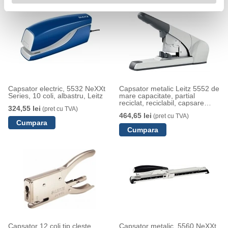
Capsator electric, 5532 NeXXt
Capsator metalic Leitz 5552 de
Series, 10 coli, albastru, Leitz
mare capacitate, partial
reciclat, reciclabil, capsare
324,55 lei
(pret cu TVA)
plata, 60 coli, 1000 capse P5
464,65 lei
(pret cu TVA)
incluse, argintiu
Capsator 12 coli tip cleste
Capsator metalic, 5560 NeXXt