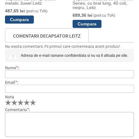
metalic Juwel Leitz
Series, cu brat lung, 40 coli,
negru, Leitz
487,65 lei
(pret cu TVA)
689,36 lei
(pret cu TVA)
COMENTARII DECAPSATOR LEITZ
Nu exista comentarii. Fii primul care comenteaza acest produs!
Adresa de e-mail ramane confidentiala si nu va fi afisata pe site.
Nume
*
:
Email
*
:
Nota
Comentariu
*
: