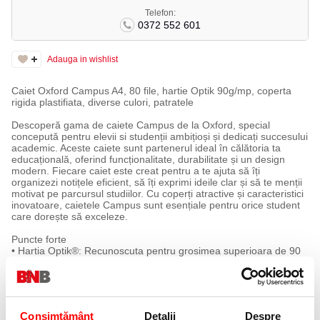
Telefon:
0372 552 601
Adauga in wishlist
Caiet Oxford Campus A4, 80 file, hartie Optik 90g/mp, coperta
rigida plastifiata, diverse culori, patratele
Descoperă gama de caiete Campus de la Oxford, special
concepută pentru elevii si studenții ambițioși și dedicați succesului
academic. Aceste caiete sunt partenerul ideal în călătoria ta
educațională, oferind funcționalitate, durabilitate și un design
modern. Fiecare caiet este creat pentru a te ajuta să îți
organizezi notițele eficient, să îți exprimi ideile clar și să te menții
motivat pe parcursul studiilor. Cu coperți atractive și caracteristici
inovatoare, caietele Campus sunt esențiale pentru orice student
care dorește să exceleze.
Puncte forte
• Hartia Optik®: Recunoscuta pentru grosimea superioara de 90
g/mp, alb imaculat, textura fina si catifelata, scriere precisa fara
pete, opacitate maxima si rezistenta la umezeala, oferind o
experienta de scriere exceptionala si durabilitate sporita. Foarte
important, cerneala nu se imprima deloc pe partea cealalta a
paginii, asigurand astfel claritatea si calitatea fiecarui cuvant scris,
Consimțământ
Detalii
Despre
fara a afecta urmatoarea fila, ceea ce face ca hartia sa fie ideala