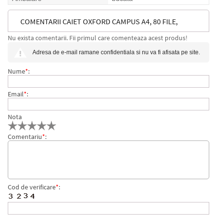
COMENTARII CAIET OXFORD CAMPUS A4, 80 FILE,
Nu exista comentarii. Fii primul care comenteaza acest produs!
COPERTA RIGIDA, DIVERSE CULORI, PATRATELE
Adresa de e-mail ramane confidentiala si nu va fi afisata pe site.
Nume
*
:
Email
*
:
Nota
Comentariu
*
:
Cod de verificare
*
: