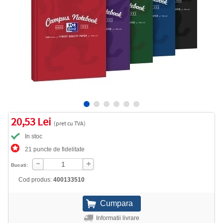
20,53 Lei
(pret cu TVA)
In stoc
21 puncte de fidelitate
Bucati:
Cod produs:
400133510
Informatii livrare