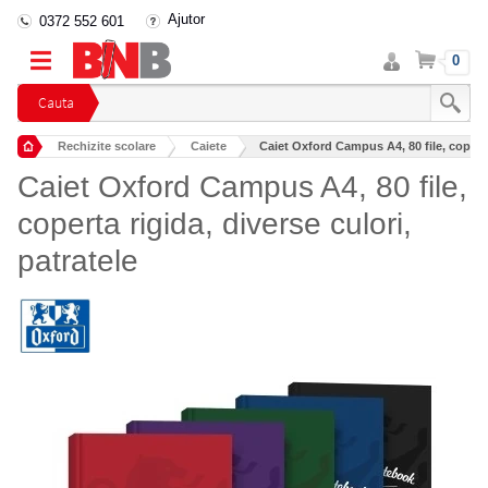
Ajutor
0372 552 601
Intra
Cos
0
in
cont
Cauta
Rechizite scolare
Caiete
Caiet Oxford Campus A4, 80 file, coperta 
Caiet Oxford Campus A4, 80 file,
coperta rigida, diverse culori,
patratele