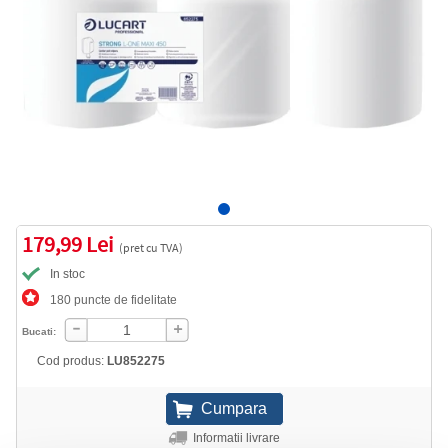
179,99 Lei
(pret cu TVA)
In stoc
180 puncte de fidelitate
Bucati:
Cod produs:
LU852275
Informatii livrare