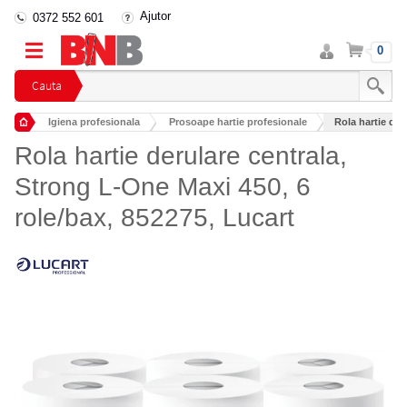
Ajutor
0372 552 601
Intra
Cos
0
in
cont
Cauta
Igiena profesionala
Prosoape hartie profesionale
Rola hartie der
Rulouri prosop profesionale
Rola hartie derulare centrala,
Strong L-One Maxi 450, 6
role/bax, 852275, Lucart