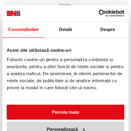
Telefon:
0372 552 601
Adauga in wishlist
Consimțământ
Detalii
Despre
Material: 100% celuloza pura
Dimensiuni rola:190mmx158m
Dimensiuni servetel:19x35cm
Acest site utilizează cookie-uri
Numar straturi:2
Numar servetele/rola:470 buc
Folosim cookie-uri pentru a personaliza conținutul și
Lungime rola: 165m
Numar role pe bax:6
anunțurile, pentru a oferi funcții de rețele sociale și pentru
Embosate:nu
a analiza traficul. De asemenea, le oferim partenerilor de
Culoare:alba
Produs certificat si avizat PEFC/18-32-05 si pentru contact
rețele sociale, de publicitate și de analize informații cu
alimentar
privire la modul în care folosiți site-ul nostru.
ACCESORII
PRODUSE SIMILARE
Permite toate
Personalizează