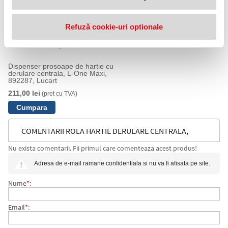
Refuză cookie-uri optionale
Dispenser prosoape de hartie cu
derulare centrala, L-One Maxi,
892287, Lucart
211,00 lei
(pret cu TVA)
COMENTARII ROLA HARTIE DERULARE CENTRALA,
Nu exista comentarii. Fii primul care comenteaza acest produs!
STRONG L-ONE MAXI 450, 6 ROLE/BAX, 852275,
Adresa de e-mail ramane confidentiala si nu va fi afisata pe site.
LUCART
Nume
*
:
Email
*
: