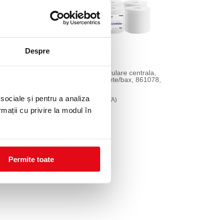
Despre
trong L-
Prosoape hartie derulare centrala,
275,
Strong 19F, 6 pachete/bax, 861078,
Lucart
 sociale și pentru a analiza
109,99 lei
(pret cu TVA)
rmații cu privire la modul în
Permite toate