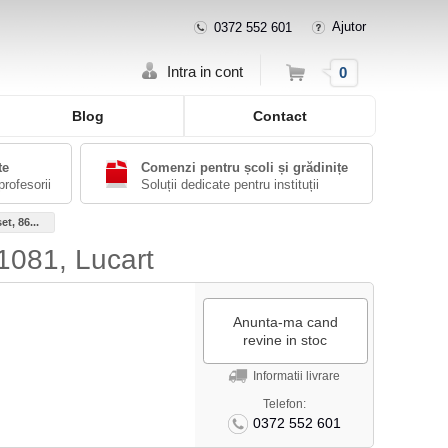
Ajutor
0372 552 601
Cos
Intra in cont
0
Blog
Contact
te
Comenzi pentru școli și grădinițe
profesorii
Soluții dedicate pentru instituții
t, 86...
1081, Lucart
Anunta-ma cand
revine in stoc
Informatii livrare
Telefon:
0372 552 601