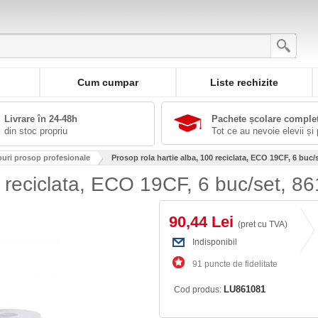
Cum cumpar
Liste rechizite
Livrare în 24-48h
Pachete școlare comple
din stoc propriu
Tot ce au nevoie elevii și 
ouri prosop profesionale
Prosop rola hartie alba, 100 reciclata, ECO 19CF, 6 buc/se
 reciclata, ECO 19CF, 6 buc/set, 86
90,44 Lei
(pret cu TVA)
Indisponibil
91 puncte de fidelitate
LU861081
Cod produs: