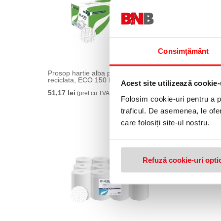
Consimțământ
Prosop hartie alba pe rola matic, 100%
Prosop 
reciclata, ECO 150 ID, 861061E, Lucart
celuloz
Acest site utilizează cookie-
Lucart, 
51,17 lei
(pret cu TVA)
Folosim cookie-uri pentru a pe
319,99 
traficul. De asemenea, le ofer
care folosiți site-ul nostru.
Refuză cookie-uri opti