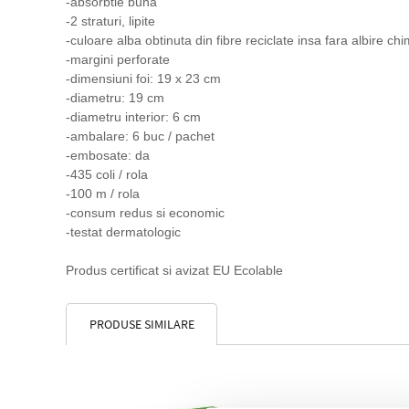
-absorbtie buna
-2 straturi, lipite
-culoare alba obtinuta din fibre reciclate insa fara albire ch
-margini perforate
-dimensiuni foi: 19 x 23 cm
-diametru: 19 cm
-diametru interior: 6 cm
-ambalare: 6 buc / pachet
-embosate: da
-435 coli / rola
-100 m / rola
-consum redus si economic
-testat dermatologic
Produs certificat si avizat EU Ecolable
PRODUSE SIMILARE