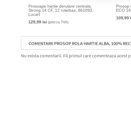
Prosoape hartie derulare centrala,
Prosop r
Strong 14 CF, 12 role/bax, 861093,
ECO 14C
Lucart
109,99 
129,99 lei
(pret cu TVA)
COMENTARII PROSOP ROLA HARTIE ALBA, 100% RECIC
Nu exista comentarii. Fii primul care comenteaza acest 