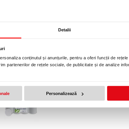
Detalii
hartie pe rola matic, 100%
Rola hartie derulare centrala, S
a, STRONG 155 ID, 861055E,
One Maxi 450, 6 role/bax, 852
uri
6 buc/set
Lucart
rsonaliza conținutul și anunțurile, pentru a oferi funcții de rețele
lei
179,99 lei
(pret cu TVA)
(pret cu TVA)
im partenerilor de rețele sociale, de publicitate și de analize info
onale
Personalizează