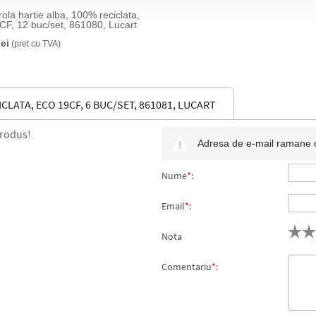
ola hartie alba, 100% reciclata,
F, 12 buc/set, 861080, Lucart
lei
(pret cu TVA)
LATA, ECO 19CF, 6 BUC/SET, 861081, LUCART
produs!
Adresa de e-mail ramane con
Nume
*
:
Email
*
:
Nota
Comentariu
*
: