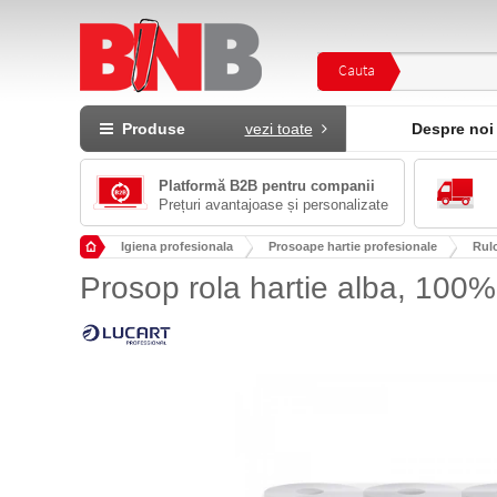
Cauta
Produse
vezi toate
Despre noi
Platformă B2B pentru companii
Prețuri avantajoase și personalizate
Igiena profesionala
Prosoape hartie profesionale
Rul
Prosop rola hartie alba, 100%