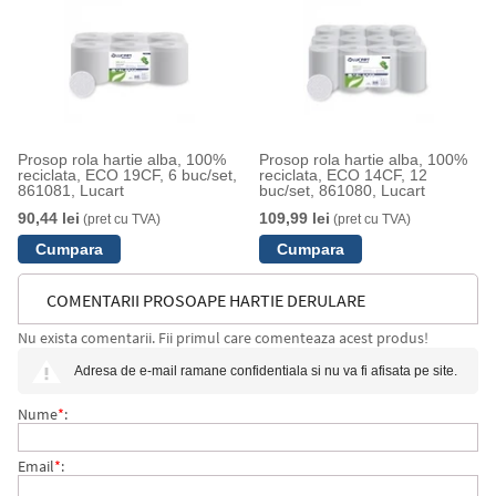
Prosop rola hartie alba, 100%
Prosop rola hartie alba, 100%
reciclata, ECO 19CF, 6 buc/set,
reciclata, ECO 14CF, 12
861081, Lucart
buc/set, 861080, Lucart
90,44 lei
109,99 lei
(pret cu TVA)
(pret cu TVA)
COMENTARII PROSOAPE HARTIE DERULARE
Nu exista comentarii. Fii primul care comenteaza acest produs!
CENTRALA, STRONG 19F, 6 PACHETE/BAX, 861078,
Adresa de e-mail ramane confidentiala si nu va fi afisata pe site.
LUCART
Nume
*
:
Email
*
: