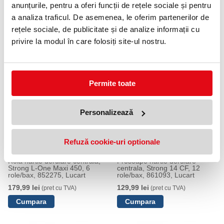
anunțurile, pentru a oferi funcții de rețele sociale și pentru
a analiza traficul. De asemenea, le oferim partenerilor de
Prosop hartie alba pe rola matic,
Prosop hartie pe rola matic,
rețele sociale, de publicitate și de analize informații cu
100% reciclata, ECO 150 ID,
100% celuloza, STRONG 155
861061E, Lucart
ID, 861055E, Lucart, 6 buc/set
privire la modul în care folosiți site-ul nostru.
51,17 lei
319,99 lei
(pret cu TVA)
(pret cu TVA)
Permite toate
Personalizează
Refuză cookie-uri optionale
Rola hartie derulare centrala,
Prosoape hartie derulare
Strong L-One Maxi 450, 6
centrala, Strong 14 CF, 12
role/bax, 852275, Lucart
role/bax, 861093, Lucart
179,99 lei
129,99 lei
(pret cu TVA)
(pret cu TVA)