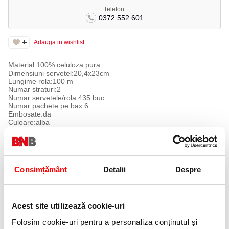
Telefon:
0372 552 601
Adauga in wishlist
Material:100% celuloza pura
Dimensiuni servetel:20,4x23cm
Lungime rola:100 m
Numar straturi:2
Numar servetele/rola:435 buc
Numar pachete pe bax:6
Embosate:da
Culoare:alba
Produs certificat si avizat avizat PEFC/18-32-06
PRODUSE SIMILARE
Consimțământ
Detalii
Despre
Acest site utilizează cookie-uri
Folosim cookie-uri pentru a personaliza conținutul și