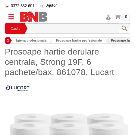
Ajutor
0372 552 601
Intra
Cos
0
in
cont
Cauta
Igiena profesionala
Prosoape hartie profesionale
Prosoape hartie
Rulouri prosop profesionale
Prosoape hartie derulare
centrala, Strong 19F, 6
pachete/bax, 861078, Lucart