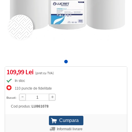
109,99 Lei
(pret cu TVA)
In stoc
110 puncte de fidelitate
Bucati:
Cod produs:
LU861078
Informatii livrare