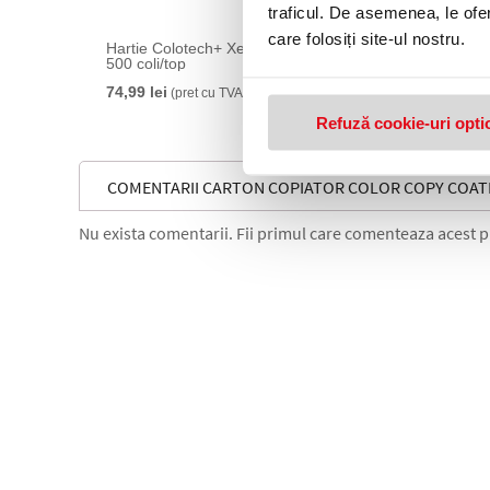
traficul. De asemenea, le ofer
care folosiți site-ul nostru.
Hartie Colotech+ Xerox A4 100 g/mp
Carton 
500 coli/top
coli/top
74,99 lei
64,99 le
(pret cu TVA)
Refuză cookie-uri opti
COMENTARII CARTON COPIATOR COLOR COPY COATE
Nu exista comentarii. Fii primul care comenteaza acest 