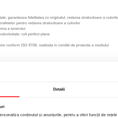
le, garanteaza fidelitatea cu originalul, redarea stralucitoare a culorilor 
prafetelor pentru redarea stralucitoare a culorilor
orma a tonerului
oductivitate; coli perfect plane
anire conform ISO 9706; realizata in conditii de protectie a mediului
Detalii
uri
rsonaliza conținutul și anunțurile, pentru a oferi funcții de rețele