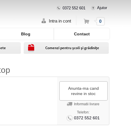
Ajutor
0372 552 601
Cos
Intra in cont
0
Blog
Contact
lete
Comenzi pentru școli și grădinițe
top
Anunta-ma cand
revine in stoc
Informatii livrare
Telefon:
0372 552 601