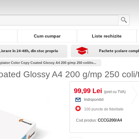
Cum cumpar
Liste rechizite
Livrare în 24-48h, din stoc propriu
Pachete școlare comp
piator Color Copy Coated Glossy A4 200 g/mp 250 coli/to...
oated Glossy A4 200 g/mp 250 coli/
99,99 Lei
(pret cu TVA)
Indisponibil
100 puncte de fidelitate
CCCG200/A4
Cod produs: