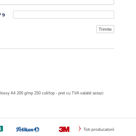
ossy A4 200 g/mp 250 coli/top - pret cu TVA valabil astazi:
Toti producatorii