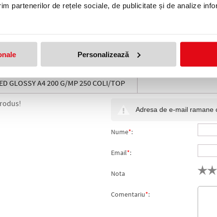
im partenerilor de rețele sociale, de publicitate și de analize info
Colotech+ A4 300 g/mp 125
Carton Colotech+, lucios, A4, 2
 Xerox
g/mp, 250 coli/top Xerox
i
114,99 lei
(pret cu TVA)
(pret cu TVA)
onale
Personalizează
D GLOSSY A4 200 G/MP 250 COLI/TOP
produs!
Adresa de e-mail ramane con
Nume
*
:
Email
*
:
Nota
Comentariu
*
: