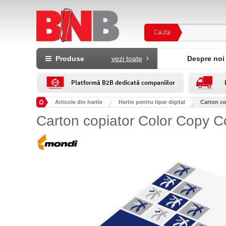
Cauta
Produse
vezi toate
Despre noi
Platformă B2B dedicată companiilor
Articole din hartie
Hartie pentru tipar digital
Carton co
Carton copiator Color Copy C