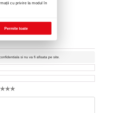
rmații cu privire la modul în
80
Permite toate
fidentiala si nu va fi afisata pe site.