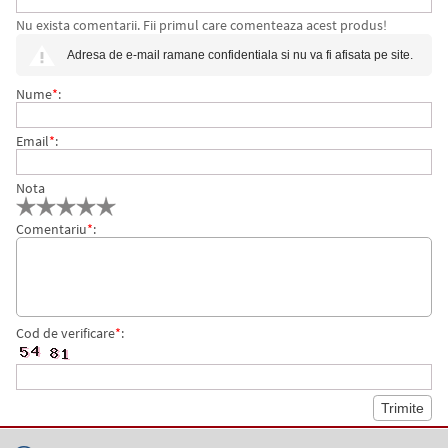
Nu exista comentarii. Fii primul care comenteaza acest produs!
COLI/TOP XEROX
Adresa de e-mail ramane confidentiala si nu va fi afisata pe site.
Nume
*
:
Email
*
:
Nota
Comentariu
*
:
Cod de verificare
*
: