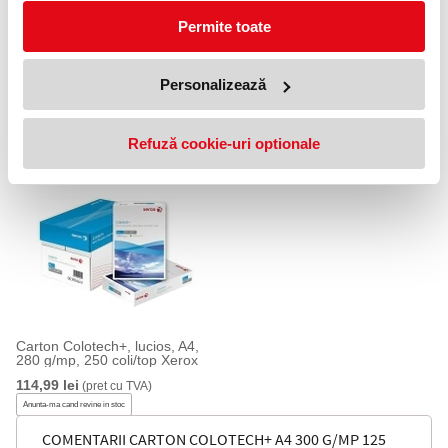
Permite toate
Hartie Colotech+ Xerox A4 100
Hartie IQ Selection Smooth
Personalizează
g/mp 500 coli/top
Mondi A4 160 g/mp, 250
coli/top
74,99 lei
(pret cu TVA)
59,99 lei
(pret cu TVA)
Refuză cookie-uri optionale
Carton Colotech+, lucios, A4,
280 g/mp, 250 coli/top Xerox
114,99 lei
(pret cu TVA)
Anunta-ma cand revine in stoc
COMENTARII CARTON COLOTECH+ A4 300 G/MP 125