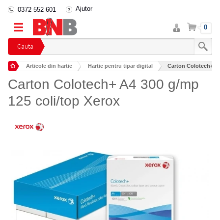
Ajutor
0372 552 601
Intra
Cos
0
in
cont
Cauta
Articole din hartie
Hartie pentru tipar digital
Carton Colotech+ A4
Carton Colotech+ A4 300 g/mp
125 coli/top Xerox