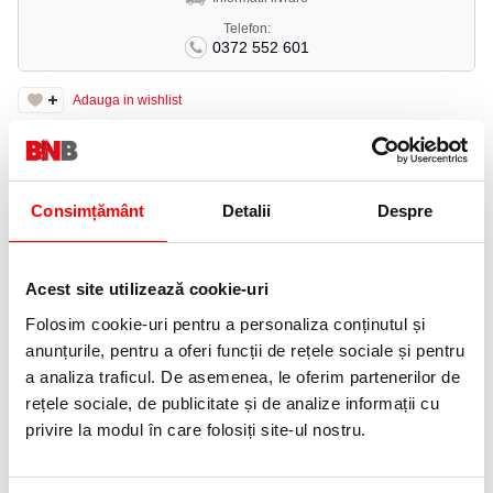
Telefon:
0372 552 601
Adauga in wishlist
· Format: A4.
· Gramaj: 300 g/mp.
· Ambalare: 125 coli/top.
· Culoare: alb
Consimțământ
Detalii
Despre
· Hartie dublu calandrata, cu textura foarte fina care amplifica
stralucirea culorilor si contrastelor.
· Special conceputa pentru imrpimarea copierea si copierea
Acest site utilizează cookie-uri
digitala color si recomandata de rezultatele excelente in
imprimantele si copiatoarele de mare volum.
Folosim cookie-uri pentru a personaliza conținutul și
anunțurile, pentru a oferi funcții de rețele sociale și pentru
PRODUSE SIMILARE
a analiza traficul. De asemenea, le oferim partenerilor de
rețele sociale, de publicitate și de analize informații cu
privire la modul în care folosiți site-ul nostru.