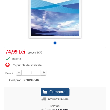
74,99 Lei
(pret cu TVA)
In stoc
75 puncte de fidelitate
Bucati:
Cod produs:
3R94646
Informatii livrare
Telefon: