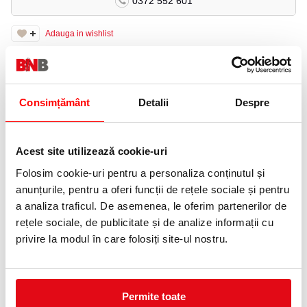
0372 552 601
Adauga in wishlist
Format: A4.
Gramaj: 100 g/mp.
Ambalare: 500 coli/top.
Consimțământ
Detalii
Despre
Hartie dublu calandrata, cu textura foarte fina care amplifica
stralucirea culorilor si contrastelor. Special conceputa pentru
imrpimarea copierea si copierea digitala color si recomandata de
rezultatele excelente in imprimantele si copiatoarele de mare
Acest site utilizează cookie-uri
volum.
Folosim cookie-uri pentru a personaliza conținutul și
PRODUSE SIMILARE
anunțurile, pentru a oferi funcții de rețele sociale și pentru
a analiza traficul. De asemenea, le oferim partenerilor de
rețele sociale, de publicitate și de analize informații cu
privire la modul în care folosiți site-ul nostru.
Permite toate