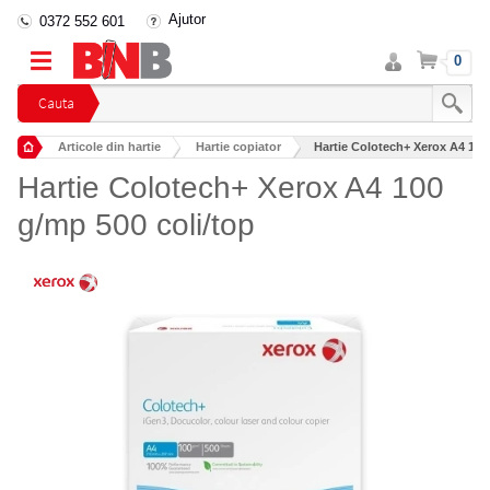
Ajutor
0372 552 601
Intra
Cos
0
in
cont
Cauta
Articole din hartie
Hartie copiator
Hartie Colotech+ Xerox A4 100
Hartie Colotech+ Xerox A4 100
g/mp 500 coli/top