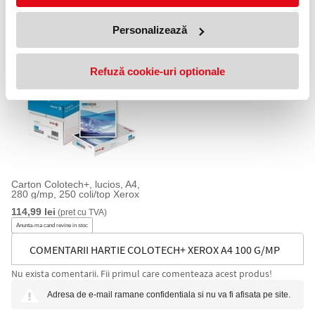
Hartie Colotech+ Xerox A4 120
Carton Colotech+ A4 300 g/mp
g/mp 500 coli/top
125 coli/top Xerox
Personalizează
99,99 lei
64,99 lei
(pret cu TVA)
(pret cu TVA)
Anunta-ma cand revine in stoc
Anunta-ma cand revine in stoc
Refuză cookie-uri optionale
Carton Colotech+, lucios, A4,
280 g/mp, 250 coli/top Xerox
114,99 lei
(pret cu TVA)
Anunta-ma cand revine in stoc
COMENTARII HARTIE COLOTECH+ XEROX A4 100 G/MP
Nu exista comentarii. Fii primul care comenteaza acest produs!
500 COLI/TOP
Adresa de e-mail ramane confidentiala si nu va fi afisata pe site.