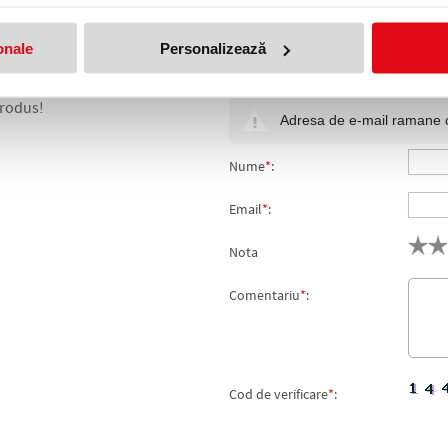
onale
Personalizează
OX A4 210 G/MP 125 COLI/TOP
produs!
Adresa de e-mail ramane con
Nume
*
:
Email
*
:
Nota
Comentariu
*
:
Cod de verificare
*
: