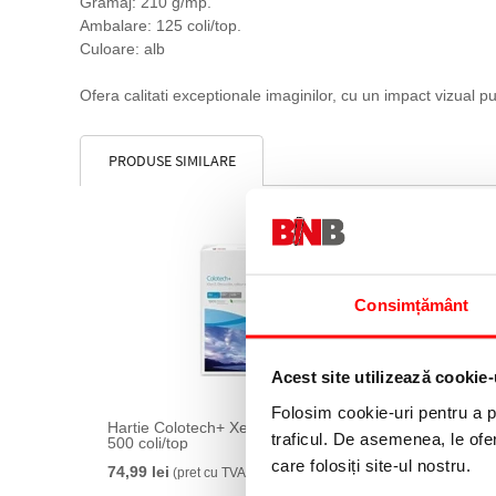
Gramaj: 210 g/mp.
Ambalare: 125 coli/top.
Culoare: alb
Ofera calitati exceptionale imaginilor, cu un impact vizual pu
PRODUSE SIMILARE
Consimțământ
Acest site utilizează cookie-
Folosim cookie-uri pentru a pe
Hartie Colotech+ Xerox A4 100 g/mp
Carton 
traficul. De asemenea, le ofer
500 coli/top
coli/top
care folosiți site-ul nostru.
74,99 lei
64,99 le
(pret cu TVA)