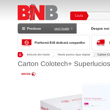
Cauta
Produse
vezi toate
Despre noi
Platformă B2B dedicată companiilor
Articole din hartie
Hartie pentru tipar digital
Carton Co
Carton Colotech+ Superlucios