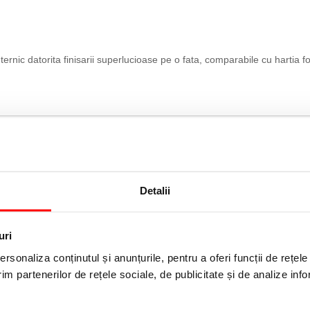
ternic datorita finisarii superlucioase pe o fata, comparabile cu hartia fo
Detalii
uri
rsonaliza conținutul și anunțurile, pentru a oferi funcții de rețele
Colotech+ A4 300 g/mp 125
Carton Colotech+, lucios, A4, 2
im partenerilor de rețele sociale, de publicitate și de analize info
 Xerox
g/mp, 250 coli/top Xerox
i
114,99 lei
(pret cu TVA)
(pret cu TVA)