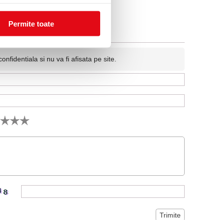
Permite toate
fidentiala si nu va fi afisata pe site.