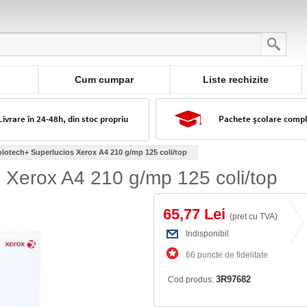
Cum cumpar
Liste rechizite
Livrare în 24-48h, din stoc propriu
Pachete școlare comp
lotech+ Superlucios Xerox A4 210 g/mp 125 coli/top
 Xerox A4 210 g/mp 125 coli/top
65,77 Lei
(pret cu TVA)
Indisponibil
66 puncte de fidelitate
3R97682
Cod produs: