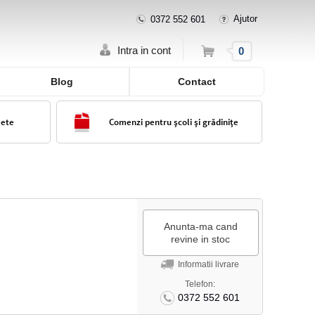
Ajutor
0372 552 601
Cos
Intra in cont
0
Blog
Contact
lete
Comenzi pentru școli și grădinițe
Anunta-ma cand
revine in stoc
Informatii livrare
Telefon:
0372 552 601