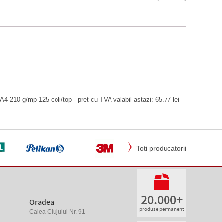
4 210 g/mp 125 coli/top - pret cu TVA valabil astazi: 65.77 lei
Toti producatorii
20.000+
Oradea
produse permanent
Calea Clujului Nr. 91