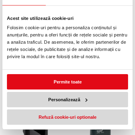
Stampila de buzunar cu
Stampila dreptunghiulara
amprenta de 47 X 18 mm Trodat
automata 13 x 6 mm Trodat
Acest site utilizează cookie-uri
191,27 lei
52,16 lei
(pret cu TVA)
(pret cu TVA)
Folosim cookie-uri pentru a personaliza conținutul și
Anunta-ma cand revine in stoc
anunțurile, pentru a oferi funcții de rețele sociale și pentru
a analiza traficul. De asemenea, le oferim partenerilor de
rețele sociale, de publicitate și de analize informații cu
privire la modul în care folosiți site-ul nostru.
Permite toate
Stampila dreptunghiulara
Stampila dreptunghiulara
automata 15 X 7 mm Trodat
automata 26 X 9 mm Trodat
Personalizează
61,82 lei
125,58 lei
(pret cu TVA)
(pret cu TVA)
Anunta-ma cand revine in stoc
Refuză cookie-uri optionale