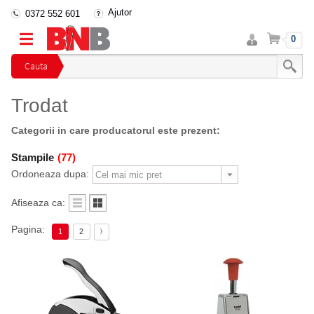
Ajutor
0372 552 601
Intra
Cos
0
in
cont
Cauta
Trodat
Categorii in care producatorul este prezent:
Stampile
(77)
Ordoneaza dupa:
Afiseaza ca:
Pagina:
1
2