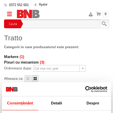
Ajutor
0372 552 601
Intra
Cos
0
in
cont
Cauta
Tratto
Categorii in care producatorul este prezent:
Markere
(1)
Pixuri cu mecanism
(3)
Ordoneaza dupa:
Afiseaza ca:
11 %
Consimțământ
Detalii
Despre