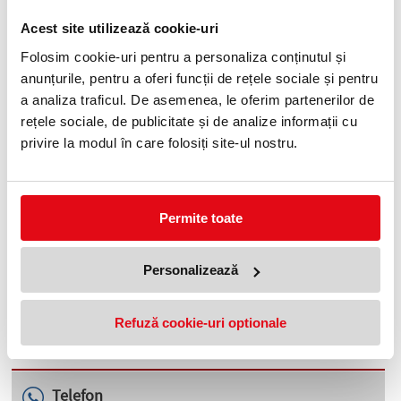
Acest site utilizează cookie-uri
Marker permanent, albastru, cu
Pix 1 mm albastru, 50
Folosim cookie-uri pentru a personaliza conținutul și
varf tesit, Tratto
buc/cutie Tratto
anunțurile, pentru a oferi funcții de rețele sociale și pentru
3,99 lei
35,16 lei
(pret cu TVA)
(pret cu TVA)
39,50 lei
(pret cu TVA)
a analiza traficul. De asemenea, le oferim partenerilor de
Anunta-ma cand revine in stoc
Anunta-ma cand revine in stoc
rețele sociale, de publicitate și de analize informații cu
10 %
10 %
privire la modul în care folosiți site-ul nostru.
Permite toate
Personalizează
Pix Tratto 0.7 mm, 50 buc/cutie,
Pix Tratto 0.7 mm, 50
albastru
buc/cutie, rosu
44,49 lei
44,49 lei
(pret cu TVA)
(pret cu TVA)
Refuză cookie-uri optionale
49,50 lei
49,50 lei
(pret cu TVA)
(pret cu TVA)
Anunta-ma cand revine in stoc
Anunta-ma cand revine in stoc
Telefon