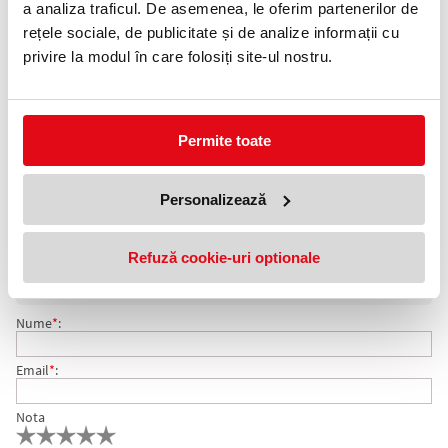
a analiza traficul. De asemenea, le oferim partenerilor de
Telefon:
rețele sociale, de publicitate și de analize informații cu
0372 552 601
privire la modul în care folosiți site-ul nostru.
Adauga in wishlist
Marker Tratto, permanent, corp plat și vârf teșit, cu care se poate
Permite toate
scrie pe sticlă, metal, plastic, lemn și carton.
Culoare: Albastru
Personalizează
COMENTARII MARKER PERMANENT, ALBASTRU, CU
Nu exista comentarii. Fii primul care comenteaza acest produs!
Refuză cookie-uri optionale
VARF TESIT, TRATTO
Adresa de e-mail ramane confidentiala si nu va fi afisata pe site.
Nume
*
:
Email
*
:
Nota