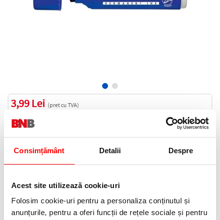
3,99 Lei
(pret cu TVA)
Indisponibil
4 puncte de fidelitate
Consimțământ
Detalii
Despre
Cod produs:
PMTTA
Acest site utilizează cookie-uri
Anunta-ma cand revine in stoc
Folosim cookie-uri pentru a personaliza conținutul și
anunțurile, pentru a oferi funcții de rețele sociale și pentru
Informatii livrare