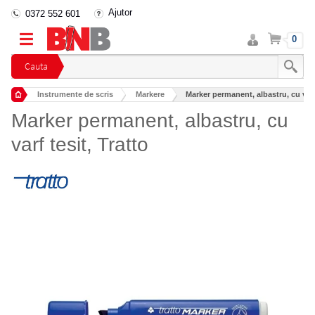
Ajutor
0372 552 601
Intra
Cos
0
in
cont
Cauta
Instrumente de scris
Markere
Marker permanent, albastru, cu varf 
Marker permanent, albastru, cu
varf tesit, Tratto