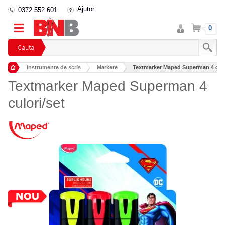
Ajutor
0372 552 601
Intra
Cos
0
in
cont
Cauta
Instrumente de scris
Markere
Textmarker Maped Superman 4 culo
Textmarker Maped Superman 4
culori/set