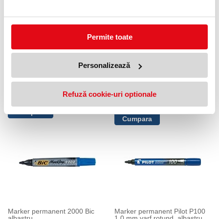
Permite toate
Personalizează
Marker permanent OHPen
Marker cu vopsea Paint PX-30,
Stabilo M 1 mm albastru
varf tesit, 4 - 8.5 mm Uni-ball
alb
Refuză cookie-uri optionale
4,99 lei
(pret cu TVA)
29,99 lei
(pret cu TVA)
Marker permanent 2000 Bic
Marker permanent Pilot P100
albastru
1.0 mm varf rotund, albastru