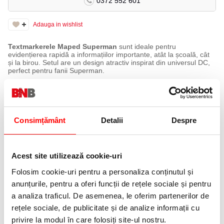
0372 552 601
Adauga in wishlist
Textmarkerele Maped Superman
sunt ideale pentru
evidențierea rapidă a informațiilor importante, atât la școală, cât
și la birou. Setul are un design atractiv inspirat din universul DC,
perfect pentru fanii Superman.
Pachetul conține
4 culori
pentru organizare și codare ușoară a
notițelor. Textmarkerele sunt ușor de folosit, oferind o evidențiere
vizibilă și uniformă.
Caracteristici principale:
Consimțământ
Detalii
Despre
Set:
4 culori
Tip:
textmarkere pentru evidențiere
Utilizare:
școală, birou, învățat, notițe
Design:
Superman / DC, ediție Maped
Acest site utilizează cookie-uri
Avantaj:
evidențiere clară și rapidă
Folosim cookie-uri pentru a personaliza conținutul și
Ideal pentru:
elevi, studenți, organizarea notițelor și fanii
Superman.
anunțurile, pentru a oferi funcții de rețele sociale și pentru
a analiza traficul. De asemenea, le oferim partenerilor de
PRODUSE SIMILARE
rețele sociale, de publicitate și de analize informații cu
privire la modul în care folosiți site-ul nostru.