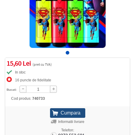
15,60 Lei
(pret cu TVA)
In stoc
16 puncte de fidelitate
Bucati:
Cod produs:
740733
Informatii livrare
Telefon: