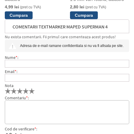
4,99 lei
2,80 lei
(pret cu TVA)
(pret cu TVA)
COMENTARII TEXTMARKER MAPED SUPERMAN 4
Nu exista comentarii. Fii primul care comenteaza acest produs!
CULORI/SET
Adresa de e-mail ramane confidentiala si nu va fi afisata pe site.
Nume
*
:
Email
*
:
Nota
Comentariu
*
:
Cod de verificare
*
: