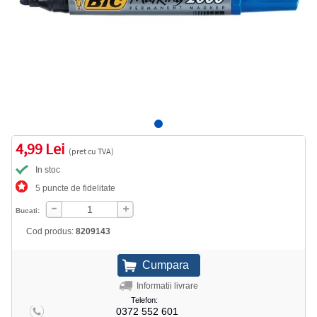
4,99 Lei
(pret cu TVA)
In stoc
5 puncte de fidelitate
Bucati:
Cod produs:
8209143
Informatii livrare
Telefon:
0372 552 601