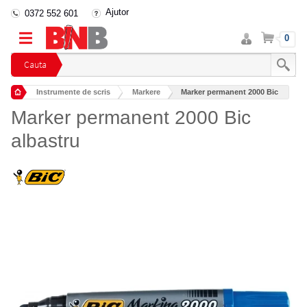
Ajutor
0372 552 601
Intra
Cos
0
in
cont
Cauta
Instrumente de scris
Markere
Marker permanent 2000 Bic
Marker permanent 2000 Bic
albastru