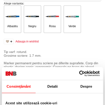
Alege varianta:
Albastru
Negru
Rosu
Verde
Adauga in wishlist
Tip varf: rotund.
Grosime scriere: 1.7 mm.
Marker permanent pentru scriere pe diferite suprafete. Corp din
plastic, design conic, ergonomic. Cerneala pe baza de alcool,
inodora.
Consimțământ
Detalii
Despre
Acest site utilizează cookie-uri