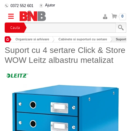
Ajutor
0372 552 601
Intra
Cos
0
in
cont
Cauta
Organizare si arhivare
Cabinete si suporturi cu sertare
Suport cu
Suport cu 4 sertare Click & Store
WOW Leitz albastru metalizat