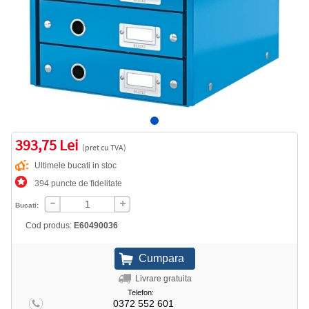
393,75 Lei
(pret cu TVA)
Ultimele bucati in stoc
394 puncte de fidelitate
Bucati:
Cod produs:
E60490036
Livrare gratuita
Telefon:
0372 552 601