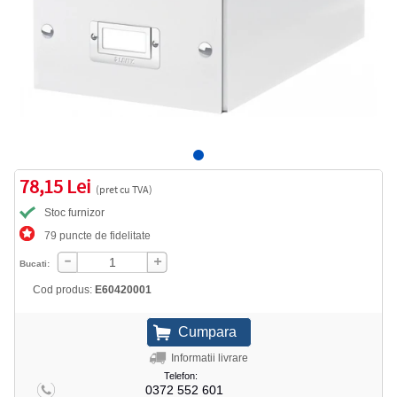
78,15 Lei
(pret cu TVA)
Stoc furnizor
79 puncte de fidelitate
Bucati:
Cod produs:
E60420001
Informatii livrare
Telefon:
0372 552 601