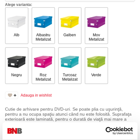
Alege varianta:
Alb
Albastru
Galben
Mov
Metalizat
Metalizat
Negru
Roz
Turcoaz
Verde
Metalizat
Metalizat
Adauga in wishlist
Cutie de arhivare pentru DVD-uri. Se poate plia cu uşurinţă,
pentru a nu ocupa spaţiu atunci când nu este folosită. Suprafaţa
exterioară este laminată, pentru o durată de viaţă mai mare a
produsului. Design modern și atractiv. Ideală pentru acasă sau
pentru birou.
Cutie pentru depozitare în culori atractive, pentru DVD-uri sau