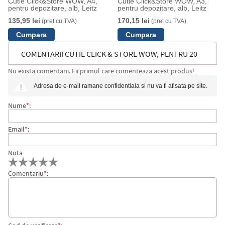
Cutie Click&Store WOW, A4,
Cutie Click&Store WOW, A3,
pentru depozitare, alb, Leitz
pentru depozitare, alb, Leitz
135,95 lei
170,15 lei
(pret cu TVA)
(pret cu TVA)
COMENTARII CUTIE CLICK & STORE WOW, PENTRU 20
Nu exista comentarii. Fii primul care comenteaza acest produs!
DVD-URI, LEITZ
Adresa de e-mail ramane confidentiala si nu va fi afisata pe site.
Nume
*
:
Email
*
:
Nota
Comentariu
*
: