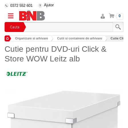
Ajutor
0372 552 601
Intra
Cos
0
in
cont
Cauta
Organizare si arhivare
Cutii si containere de arhivare
Cutie Click
Cutie pentru DVD-uri Click &
Store WOW Leitz alb