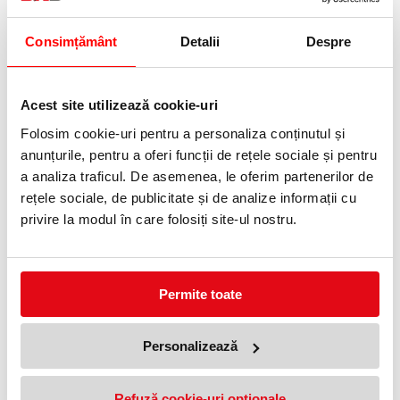
Telefon:
0372 552 601
Consimțământ
Detalii
Despre
Adauga in wishlist
Acest site utilizează cookie-uri
Finisajul metalic turcoaz ocean e cel mai rece din gama Sparkle.
Folosim cookie-uri pentru a personaliza conținutul și
Penița robustă din oțel inoxidabil și combinația calibrată peniță–
cerneală permit o scriere fără efort, iar gripul moale susține
anunțurile, pentru a oferi funcții de rețele sociale și pentru
prinderea.
a analiza traficul. De asemenea, le oferim partenerilor de
Peniță robustă din oțel inoxidabil, grosime M.
Zonă de grip moale, plăcută la prindere.
rețele sociale, de publicitate și de analize informații cu
Clip rezistent din oțel.
privire la modul în care folosiți site-ul nostru.
Compatibil cu cartușe standard.
Ediție limitată, finisaj metalic turcoaz ocean.
Specificații tehnice
Peniță:
M
Permite toate
Tip:
Clasic
Destinat pentru:
Ambidextru (dreptaci și stângaci)
Alimentare:
patroane standard
Material corp:
Metal
Personalizează
Material peniță:
Oțel inoxidabil
Culoare:
Turcoaz
Un turcoaz intens, cu reflexe metalice.
Refuză cookie-uri optionale