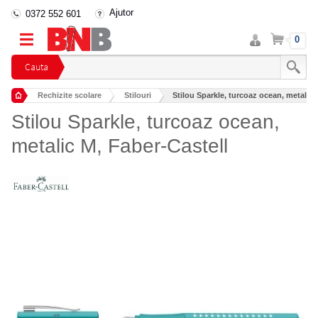
Ajutor
0372 552 601
Intra
Cos
0
in
cont
Cauta
Rechizite scolare
Stilouri
Stilou Sparkle, turcoaz ocean, metalic 
Stilou Sparkle, turcoaz ocean,
metalic M, Faber-Castell