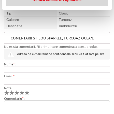
Specificatii
Penita
M
Tip
Clasic
Culoare
Turcoaz
Destinatie
Ambidextru
COMENTARII STILOU SPARKLE, TURCOAZ OCEAN,
Nu exista comentarii. Fii primul care comenteaza acest produs!
METALIC M, FABER-CASTELL
Adresa de e-mail ramane confidentiala si nu va fi afisata pe site.
Nume
*
:
Email
*
:
Nota
Comentariu
*
: