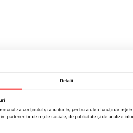
Detalii
M
uri
Clasic
rsonaliza conținutul și anunțurile, pentru a oferi funcții de rețele
im partenerilor de rețele sociale, de publicitate și de analize info
Verde
Ambidextru