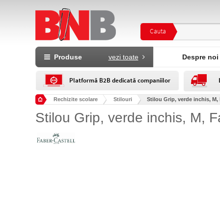
Cauta
Produse
vezi toate
Despre noi
Platformă B2B dedicată companiilor
Rechizite scolare
Stilouri
Stilou Grip, verde inchis, M,
Stilou Grip, verde inchis, M, 