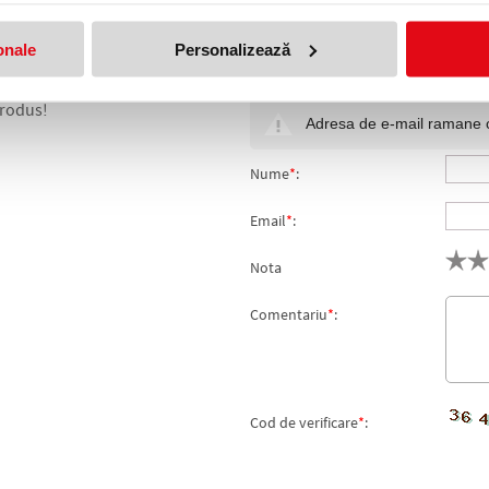
onale
Personalizează
CASTELL
produs!
Adresa de e-mail ramane con
Nume
*
:
Email
*
:
Nota
Comentariu
*
:
Cod de verificare
*
: