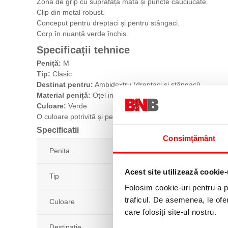
Zonă de grip cu suprafață mată și puncte cauciucate.
Clip din metal robust.
Conceput pentru dreptaci și pentru stângaci.
Corp în nuanță verde închis.
Specificații tehnice
Peniță:
M
Tip:
Clasic
Destinat pentru:
Ambidextru (dreptaci și stângaci)
Material peniță:
Oțel inoxidabil
Culoare:
Verde
O culoare potrivită și pentru birou.
Specificatii
Consimțământ
Penita
Acest site utilizează cookie-
Tip
Folosim cookie-uri pentru a pe
traficul. De asemenea, le ofer
Culoare
care folosiți site-ul nostru.
Destinatie