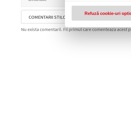
Refuză cookie-uri opti
COMENTARII STILOU GRIP, VERDE INCHIS, M, FABER-
Nu exista comentarii. Fii primul care comenteaza acest 