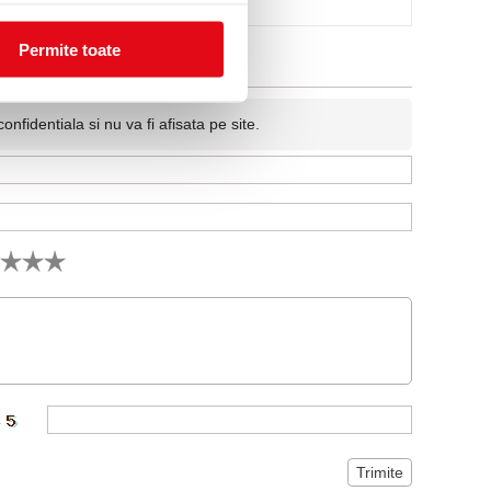
Permite toate
fidentiala si nu va fi afisata pe site.