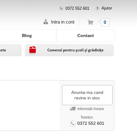
Ajutor
0372 552 601
Cos
Intra in cont
0
Blog
Contact
lete
Comenzi pentru școli și grădinițe
Anunta-ma cand
revine in stoc
Informatii livrare
Telefon:
0372 552 601