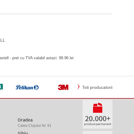
ELL
stell - pret cu TVA valabil astazi: 99.96 lei
Toti producatorii
20.000+
Oradea
produse permanent
Calea Clujului Nr. 91
Sibiu