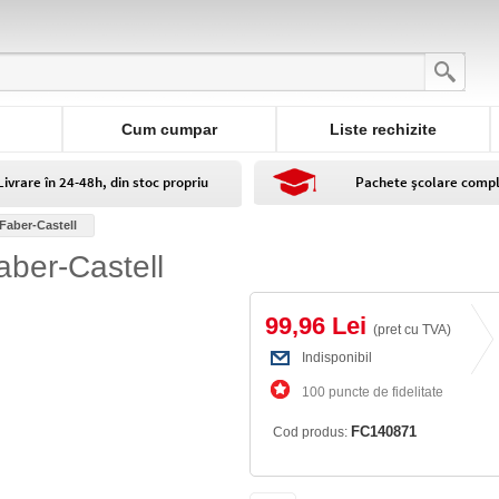
Cum cumpar
Liste rechizite
Livrare în 24-48h, din stoc propriu
Pachete școlare comp
 Faber-Castell
Faber-Castell
99,96 Lei
(pret cu TVA)
Indisponibil
100 puncte de fidelitate
FC140871
Cod produs: