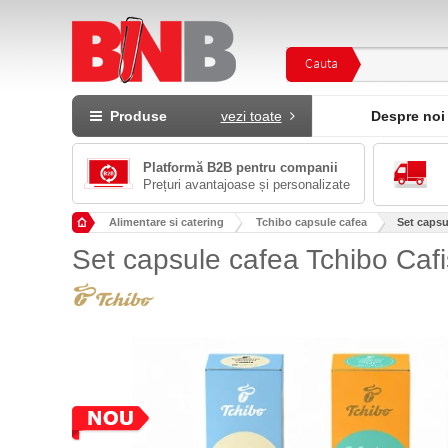
Cauta
Produse
vezi toate
Despre noi
Platformă B2B pentru companii
Prețuri avantajoase și personalizate
Alimentare si catering
Tchibo capsule cafea
Set capsu
Set capsule cafea Tchibo Cafi