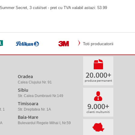
ummer Secret, 3 cutii/set - pret cu TVA valabil astazi: 53.99
Toti producatorii
20.000+
Oradea
produse permanent
Calea Clujului Nr. 91
Sibiu
Str. Calea Dumbravii Nr.149
Timisoara
9.000+
. 1
Str. Dreptatea Nr. 1A
clienti multumiti
Baia-Mare
 A
Bulevardul Regele Mihai I, Nr.59