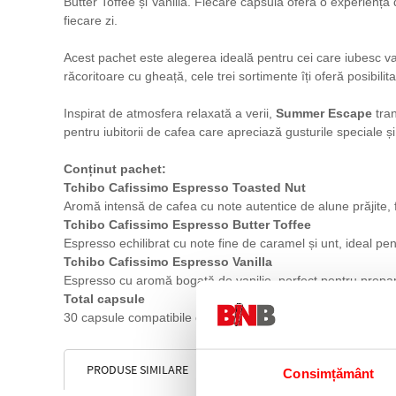
Butter Toffee și Vanilla. Fiecare capsulă oferă o experiență 
fiecare zi.
Acest pachet este alegerea ideală pentru cei care iubesc va
răcoritoare cu gheață, cele trei sortimente îți oferă posibili
Inspirat de atmosfera relaxată a verii,
Summer Escape
tran
pentru iubitorii de cafea care apreciază gusturile speciale și e
Conținut pachet:
Tchibo Cafissimo Espresso Toasted Nut
Aromă intensă de cafea cu note autentice de alune prăjite,
Tchibo Cafissimo Espresso Butter Toffee
Espresso echilibrat cu note fine de caramel și unt, ideal pen
Tchibo Cafissimo Espresso Vanilla
Espresso cu aromă bogată de vanilie, perfect pentru prepar
Total capsule
30 capsule compatibile cu sistemul Tchibo Cafissimo.
PRODUSE SIMILARE
Consimțământ