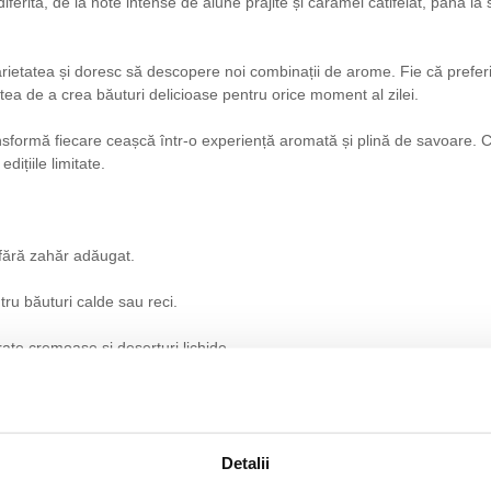
diferită, de la note intense de alune prăjite și caramel catifelat, până 
rietatea și doresc să descopere noi combinații de arome. Fie că preferi
tatea de a crea băuturi delicioase pentru orice moment al zilei.
sformă fiecare ceașcă într-o experiență aromată și plină de savoare. C
dițiile limitate.
 fără zahăr adăugat.
tru băuturi calde sau reci.
ate cremoase și deserturi lichide.
Detalii