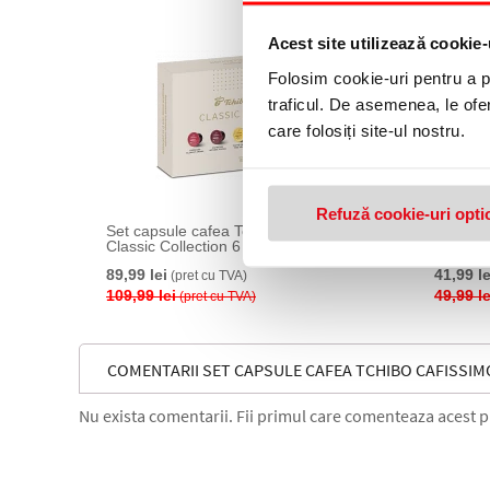
18 %
Acest site utilizează cookie-
Folosim cookie-uri pentru a pe
traficul. De asemenea, le ofer
care folosiți site-ul nostru.
Refuză cookie-uri opti
Set capsule cafea Tchibo Cafissimo
Cutie 3
Classic Collection 6 cutii/set
Cafissi
89,99 lei
41,99 le
(pret cu TVA)
109,99 lei
49,99 le
(pret cu TVA)
COMENTARII SET CAPSULE CAFEA TCHIBO CAFISSIMO
Nu exista comentarii. Fii primul care comenteaza acest 