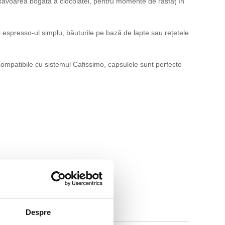
la savoarea bogată a ciocolatei, pentru momente de răsfăț în
 espresso-ul simplu, băuturile pe bază de lapte sau rețetele
ompatibile cu sistemul Cafissimo, capsulele sunt perfecte
Despre