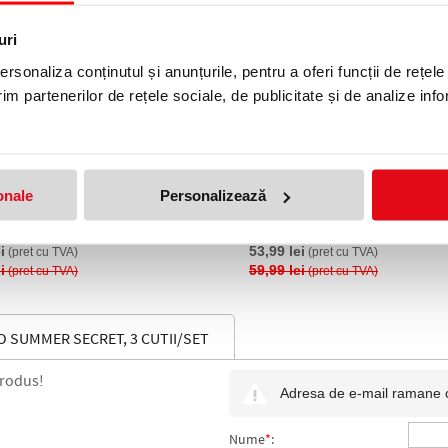
16 %
uri
rsonaliza conținutul și anunțurile, pentru a oferi funcții de rețele
im partenerilor de rețele sociale, de publicitate și de analize info
onale
Personalizează
0 capsule cafea Tchibo
Set capsule cafea Tchibo Cafis
mo Espresso Elegant Aroma
Summer Secret, 3 cutii/set
i
53,99 lei
(pret cu TVA)
(pret cu TVA)
i
59,99 lei
(pret cu TVA)
(pret cu TVA)
 SUMMER SECRET, 3 CUTII/SET
produs!
Adresa de e-mail ramane con
Nume
*
: