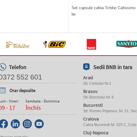
Set capsule cafea Tchibo Cafissimo S
lei
Telefon
Sedii BNB in tara
0372 552 601
Arad
Str. Cerbului Nr.1
Orar depozite
Brasov
Str. Bronzului Nr. 6
Luni - Vineri
Sambata - Duminica
Bucuresti
09 - 17
Închis
Str. Romeo Popescu, Nr. 51, Sect
Craiova
Calea Bucuresti Nr. 325 C, Corp
Cluj-Napoca