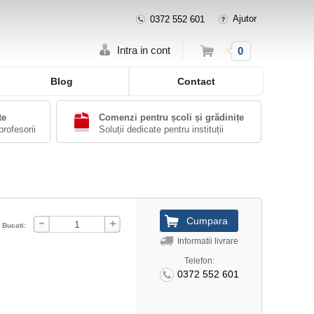
Ajutor
0372 552 601
Cos
Intra in cont
0
Blog
Contact
te
Comenzi pentru școli și grădinițe
profesorii
Soluții dedicate pentru instituții
Bucati:
Informatii livrare
Telefon:
0372 552 601