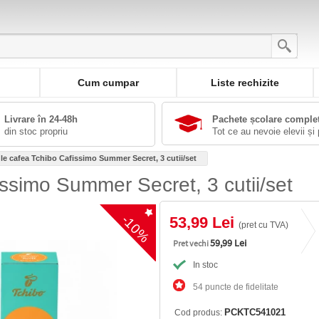
Cum cumpar
Liste rechizite
Livrare în 24-48h
Pachete școlare comple
din stoc propriu
Tot ce au nevoie elevii și 
le cafea Tchibo Cafissimo Summer Secret, 3 cutii/set
ssimo Summer Secret, 3 cutii/set
-10%
53,99 Lei
(pret cu TVA)
59,99 Lei
Pret vechi
In stoc
54 puncte de fidelitate
PCKTC541021
Cod produs: