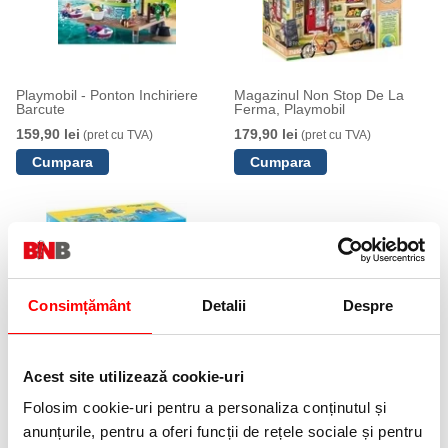
Playmobil - Ponton Inchiriere
Magazinul Non Stop De La
Barcute
Ferma, Playmobil
159,90 lei
179,90 lei
(pret cu TVA)
(pret cu TVA)
Consimțământ
Detalii
Despre
Tobogan de apa Playmobil
Acest site utilizează cookie-uri
94,90 lei
(pret cu TVA)
Folosim cookie-uri pentru a personaliza conținutul și
anunțurile, pentru a oferi funcții de rețele sociale și pentru