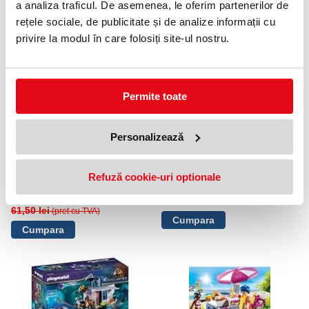
a analiza traficul. De asemenea, le oferim partenerilor de
NOUTATI
rețele sociale, de publicitate și de analize informații cu
OFERTE
privire la modul în care folosiți site-ul nostru.
15 %
15 %
Permite toate
Personalizează
Regele pitic cu gardieni
Piticul zburator Playmobil
Refuză cookie-uri optionale
Playmobil
29,75 lei
(pret cu TVA)
52,27 lei
(pret cu TVA)
35,00 lei
(pret cu TVA)
61,50 lei
(pret cu TVA)