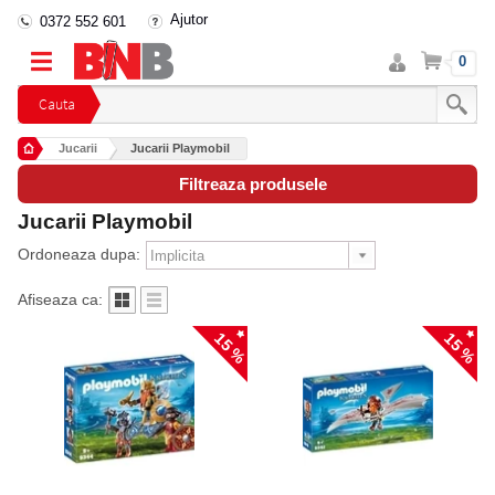
Ajutor
0372 552 601
Intra
Cos
0
in
cont
Cauta
Jucarii
Jucarii Playmobil
Filtreaza produsele
Jucarii Playmobil
Ordoneaza dupa:
Afiseaza ca:
15 %
15 %