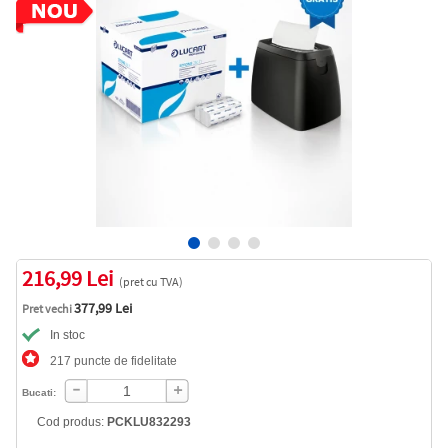
216,99 Lei
(pret cu TVA)
377,99 Lei
Pret vechi
In stoc
217 puncte de fidelitate
Bucati:
Cod produs:
PCKLU832293