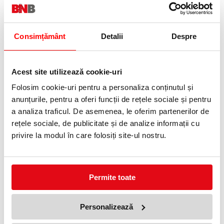
controlata, ajutand la reducerea consumului si la mentinerea unui
spatiu de servire curat si elegant.
Caracteristici principale:
Consimțământ
Detalii
Despre
Material servetele
Celuloza pura 100%, fina si rezistenta
Culoare
Alb extra, potrivita pentru spatii profesionale
Structura
Acest site utilizează cookie-uri
2 straturi lipite si gofrate pentru absorbtie si confort
Dimensiune servetel
Folosim cookie-uri pentru a personaliza conținutul și
16 x 24 cm, compatibil cu dispenserul Lucart L-ONE S-TABLE
anunțurile, pentru a oferi funcții de rețele sociale și pentru
Ambalare servetele
150 servetele / pachet, 40 pachete / cutie
a analiza traficul. De asemenea, le oferim partenerilor de
Compatibilitate dispenser
rețele sociale, de publicitate și de analize informații cu
Servetele pliate interfolded 24 x 16 cm
Utilizare dispenser
privire la modul în care folosiți site-ul nostru.
Pentru masa, cu distribuire verticala
Sistem de inchidere
Interlocking, sigur si practic
Dimensiuni dispenser
148 x 234 x 147 mm
Permite toate
Certificari
Servetele testate dermatologic, certificate ECOLABEL, PEFC si
pentru contactul alimentar
Personalizează
Ideal pentru:
Restaurante, cafenele, cantine, fast-food-uri, zone de servire,