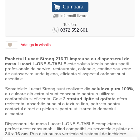
Informatii livrare
Telefon:
0372 552 601
Adauga in wishlist
Pachetul Lucart Strong 216 TI impreuna cu dispenserul de
masa Lucart L-ONE S-TABLE
este solutia ideala pentru spatii
profesionale de servire, restaurante, cafenele, cantine sau zone
de autoservire unde igiena, eficienta si aspectul ordonat sunt
esentiale.
Servetelele Lucart Strong sunt realizate din
celuloza pura 100%
,
au culoare alb extra si sunt concepute pentru o utilizare
confortabila si eficienta. Cele
2 straturi lipite si gofrate
ofera
rezistenta, absorbtie buna si o textura fina, potrivita pentru
contactul direct cu pielea si pentru utilizarea in domeniul
alimentar.
Dispenserul de masa Lucart L-ONE S-TABLE completeaza
perfect acest consumabil, fiind compatibil cu servetelele pliate de
24 x 16 cm
. Prin distribuirea verticala si sistemul de inchidere
interlocking, acesta permite o dozare individuala, igienica si