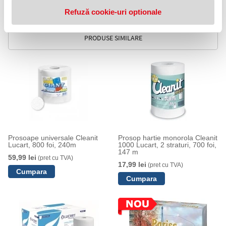
birouri si spatii comerciale care au nevoie de o solutie igienica,
Refuză cookie-uri optionale
practica si estetica pentru servetele de masa.
PRODUSE SIMILARE
Prosoape universale Cleanit
Prosop hartie monorola Cleanit
Lucart, 800 foi, 240m
1000 Lucart, 2 straturi, 700 foi,
147 m
59,99 lei
(pret cu TVA)
17,99 lei
(pret cu TVA)