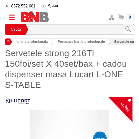
Ajutor
0372 552 601
Intra
Cos
0
in
cont
Cauta
Igiena profesionala
Prosoape hartie profesionale
Servetele stron
Servetele strong 216TI
150foi/set X 40set/bax + cadou
dispenser masa Lucart L-ONE
S-TABLE
-43%