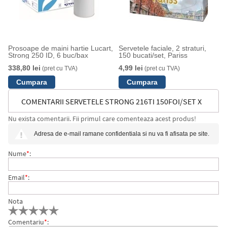
Prosoape de maini hartie Lucart,
Servetele faciale, 2 straturi,
Strong 250 ID, 6 buc/bax
150 bucati/set, Pariss
338,80 lei
4,99 lei
(pret cu TVA)
(pret cu TVA)
COMENTARII SERVETELE STRONG 216TI 150FOI/SET X
Nu exista comentarii. Fii primul care comenteaza acest produs!
40SET/BAX + CADOU DISPENSER MASA LUCART L-ONE
Adresa de e-mail ramane confidentiala si nu va fi afisata pe site.
S-TABLE
Nume
*
:
Email
*
:
Nota
Comentariu
*
: