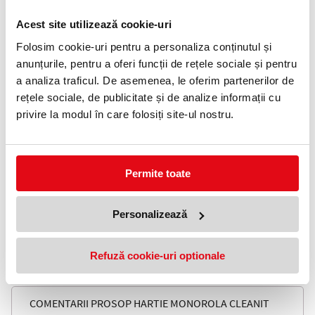
Telefon:
Acest site utilizează cookie-uri
0372 552 601
Folosim cookie-uri pentru a personaliza conținutul și
Adauga in wishlist
anunțurile, pentru a oferi funcții de rețele sociale și pentru
a analiza traficul. De asemenea, le oferim partenerilor de
Descriere Prosop hartie monorola Cleanit
rețele sociale, de publicitate și de analize informații cu
1000, 2 straturi, 700 foi, Lucart
privire la modul în care folosiți site-ul nostru.
Prosop hartie monorola, 2 straturi, fabricată din celuloză de
calitate superioară.
Fiecare rolă are 700 de foi, cu o lungime totală de 147 metri și
Permite toate
dimensiunea foii de 21 x 20.3 cm. Greutate rolă: 1000 g, 6
buc/bax
Lungime rolă:
147 m
Personalizează
Număr straturi:
2
Număr foi:
700
Dimensiune foaie:
21 x 20.3 cm
Greutate rolă:
1000 gr
Refuză cookie-uri optionale
Materie primă:
celuloză
COMENTARII PROSOP HARTIE MONOROLA CLEANIT