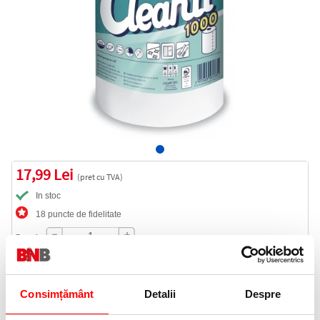
17,99 Lei
(pret cu TVA)
In stoc
18 puncte de fidelitate
Bucati:
Cod produs:
LU821723
Consimțământ
Detalii
Despre
Informatii livrare