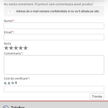
Nu exista comentarii. Fii primul care comenteaza acest produs!
1000 LUCART, 2 STRATURI, 700 FOI, 147 M
Adresa de e-mail ramane confidentiala si nu va fi afisata pe site.
Nume
*
:
Email
*
:
Nota
Comentariu
*
:
Cod de verificare
*
:
Telefon