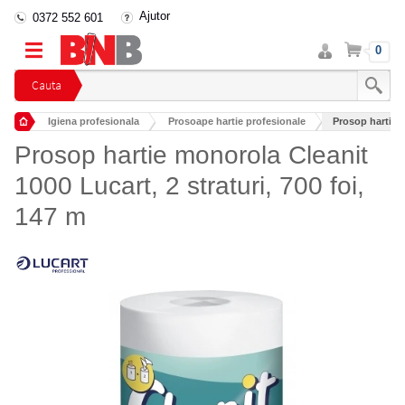
Ajutor
0372 552 601
Intra
Cos
0
in
cont
Cauta
Igiena profesionala
Prosoape hartie profesionale
Prosop hartie mo
Rulouri prosop profesionale
Prosop hartie monorola Cleanit
1000 Lucart, 2 straturi, 700 foi,
147 m