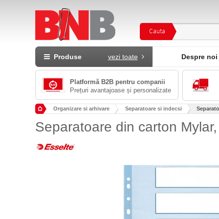
Cauta
Produse
vezi toate
Despre noi
Platformă B2B pentru companii
Prețuri avantajoase și personalizate
Organizare si arhivare
Separatoare si indecsi
Separatoa
Separatoare din carton Mylar, 