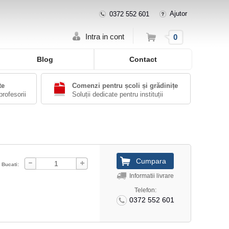
Ajutor
0372 552 601
Cos
Intra in cont
0
Blog
Contact
te
Comenzi pentru școli și grădinițe
profesorii
Soluții dedicate pentru instituții
Bucati:
Informatii livrare
Telefon:
0372 552 601