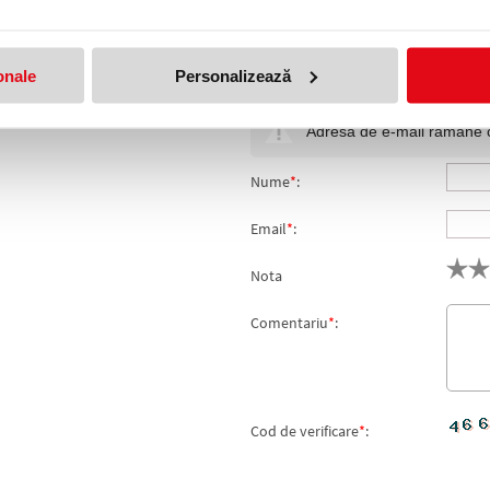
6 TASTE, ESSELTE
onale
Personalizează
produs!
Adresa de e-mail ramane con
Nume
*
:
Email
*
:
Nota
Comentariu
*
:
Cod de verificare
*
: