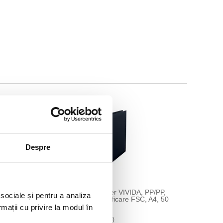
Despre
Biblioraft No.1 Power VIVIDA, PP/PP,
 sociale și pentru a analiza
 A4, 75
partial reciclat, certificare FSC, A4, 50
mm, Esselte negru
rmații cu privire la modul în
28,95 lei
(pret cu TVA)