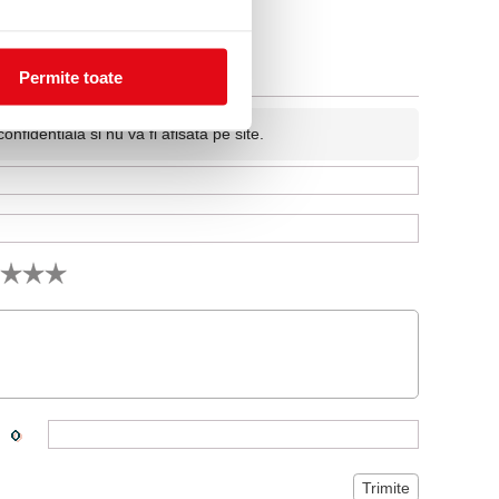
Permite toate
fidentiala si nu va fi afisata pe site.