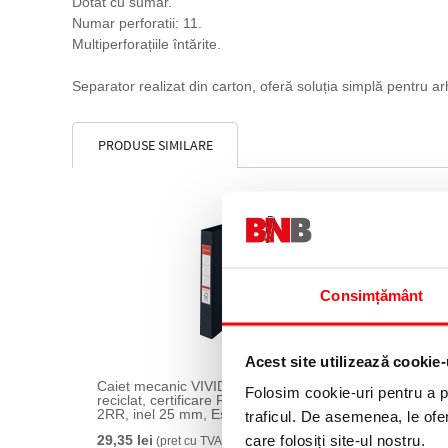
Dotat cu sumar.
Numar perforatii: 11.
Multiperforațiile întărite.
Separator realizat din carton, oferă soluția simplă pentru a
PRODUSE SIMILARE
Consimțământ
Acest site utilizează cookie-
Caiet mecanic VIVIDA, PP/PP, partial
Caiet mecanic VIVID
Folosim cookie-uri pentru a pe
reciclat, certificare FSC, A4, mecanism
reciclat
2RR, inel 25 mm, Esselte negru
4RR, in
traficul. De asemenea, le ofer
care folosiți site-ul nostru.
29,35 lei
29,45 le
(pret cu TVA)