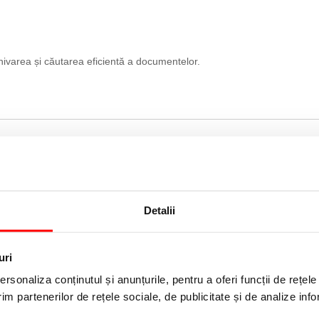
rhivarea și căutarea eficientă a documentelor.
Detalii
uri
A, PP/PP, partial
Biblioraft No.1 Power VIVIDA, PP/PP,
rsonaliza conținutul și anunțurile, pentru a oferi funcții de rețele
, certificare FSC, A4, mecanism
partial reciclat, certificare FSC,
el 25 mm, Esselte negru
mm, Esselte negru
im partenerilor de rețele sociale, de publicitate și de analize info
i
28,95 lei
(pret cu TVA)
(pret cu TVA)