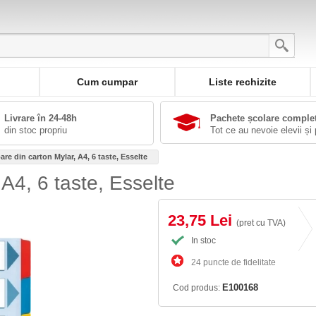
Cum cumpar
Liste rechizite
Livrare în 24-48h
Pachete școlare comple
din stoc propriu
Tot ce au nevoie elevii și 
re din carton Mylar, A4, 6 taste, Esselte
A4, 6 taste, Esselte
23,75 Lei
(pret cu TVA)
In stoc
24 puncte de fidelitate
E100168
Cod produs: