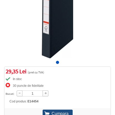
29,35 Lei
(pret cu TVA)
In stoc
30 puncte de fidelitate
Bucati:
Cod produs:
E14454