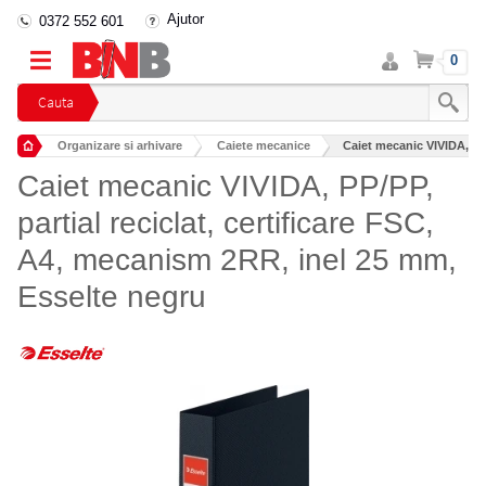
Ajutor
0372 552 601
Intra
Cos
0
in
cont
Cauta
Organizare si arhivare
Caiete mecanice
Caiet mecanic VIVIDA, PP/P
Caiet mecanic VIVIDA, PP/PP,
partial reciclat, certificare FSC,
A4, mecanism 2RR, inel 25 mm,
Esselte negru