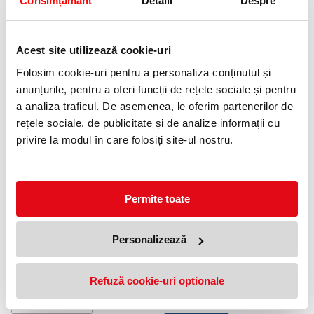
Consimțământ
Detalii
Despre
0372 552 601
Adauga in wishlist
Acest site utilizează cookie-uri
Mina: tip parker.
Folosim cookie-uri pentru a personaliza conținutul și
anunțurile, pentru a oferi funcții de rețele sociale și pentru
Pix retractabil cu corp din plastic si capac superior metalic.
a analiza traficul. De asemenea, le oferim partenerilor de
rețele sociale, de publicitate și de analize informații cu
PRODUSE SIMILARE
privire la modul în care folosiți site-ul nostru.
Permite toate
Personalizează
Pix Lanknock UNI-BALL 0.7 mm
Pix cu mecanism Jetstream
albastru
SXN-101 Uni-Ball 0.5 mm
Refuză cookie-uri optionale
albastru
5,99 lei
(pret cu TVA)
5,99 lei
(pret cu TVA)
Anunta-ma cand revine in stoc