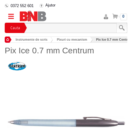
Ajutor
0372 552 601
Intra
Cos
0
in
cont
Cauta
Instrumente de scris
Pixuri cu mecanism
Pix Ice 0.7 mm Centru
Pix Ice 0.7 mm Centrum