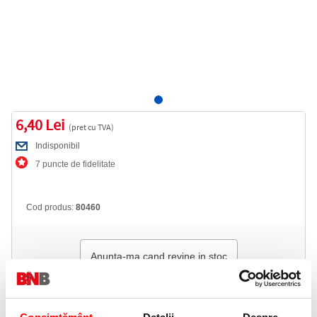
6,40 Lei
(pret cu TVA)
Indisponibil
7 puncte de fidelitate
Cod produs:
80460
Anunta-ma cand revine in stoc
Informatii livrare
Telefon: