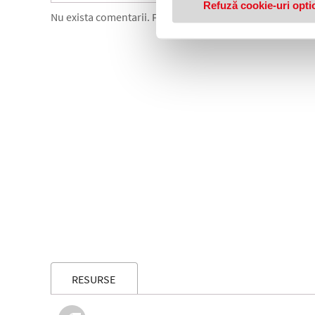
Refuză cookie-uri opti
Nu exista comentarii. Fii primul care comenteaza acest 
RESURSE