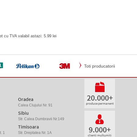
 cu TVA valabil astazi: 5.99 lei
Toti producatorii
20.000+
Oradea
produse permanent
Calea Clujului Nr. 91
Sibiu
Str. Calea Dumbravii Nr.149
Timisoara
9.000+
. 1
Str. Dreptatea Nr. 1A
clienti multumiti