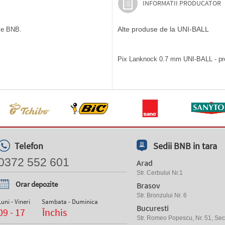
INFORMATII PRODUCATOR
Alte produse de la UNI-BALL
ile BNB.
Pix Lanknock 0.7 mm UNI-BALL - pret
Telefon
Sedii BNB in tara
0372 552 601
Arad
Str. Cerbului Nr.1
Orar depozite
Brasov
Str. Bronzului Nr. 6
Luni - Vineri
Sambata - Duminica
Bucuresti
09 - 17
Închis
Str. Romeo Popescu, Nr. 51, Sect