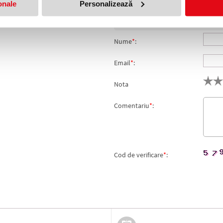
onale
Personalizează
produs!
Adresa de e-mail ramane con
Nume
*
:
Email
*
:
Nota
Comentariu
*
:
Cod de verificare
*
: