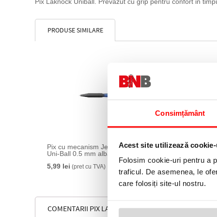
Pix Laknock Uniball. Prevazut cu grip pentru confort in timpul
PRODUSE SIMILARE
Consimțământ
Acest site utilizează cookie-
Pix cu mecanism Jetstream SXN-101
Uni-Ball 0.5 mm albastru
Folosim cookie-uri pentru a pe
5,99 lei
(pret cu TVA)
traficul. De asemenea, le ofer
care folosiți site-ul nostru.
COMENTARII PIX LANKNOCK 0.7 MM UNI-BALL