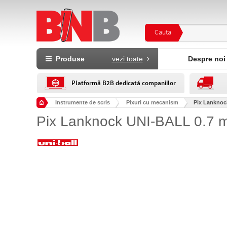
Cauta
Produse
vezi toate
Despre noi
Platformă B2B dedicată companiilor
Instrumente de scris
Pixuri cu mecanism
Pix Lanknoc
Pix Lanknock UNI-BALL 0.7 m