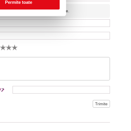
Permite toate
fidentiala si nu va fi afisata pe site.