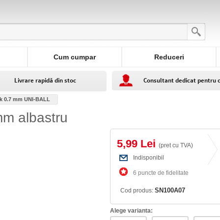
Cum cumpar
Reduceri
Livrare rapidă din stoc
Consultant dedicat pentru 
k 0.7 mm UNI-BALL
m albastru
5,99 Lei
(pret cu TVA)
Indisponibil
6 puncte de fidelitate
SN100A07
Cod produs:
Alege varianta: