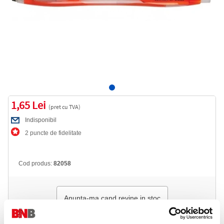
1,65 Lei
(pret cu TVA)
Indisponibil
2 puncte de fidelitate
Cod produs:
82058
Anunta-ma cand revine in stoc
Informatii livrare