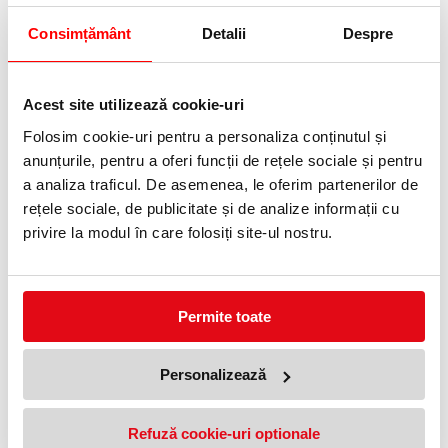
Telefon:
Consimțământ
Detalii
Despre
0372 552 601
Adauga in wishlist
Acest site utilizează cookie-uri
· Grosime scriere: 0.7 mm.
Folosim cookie-uri pentru a personaliza conținutul și
· Culoare mina: albastra.
anunțurile, pentru a oferi funcții de rețele sociale și pentru
· Corp in diverse culori.
a analiza traficul. De asemenea, le oferim partenerilor de
· Pix cu grip si mecanism Breeze Centrum.
rețele sociale, de publicitate și de analize informații cu
privire la modul în care folosiți site-ul nostru.
PRODUSE SIMILARE
Permite toate
Personalizează
Refuză cookie-uri optionale
Pix Lanknock UNI-BALL 0.7 mm
Pix cu mecanism Jetstream