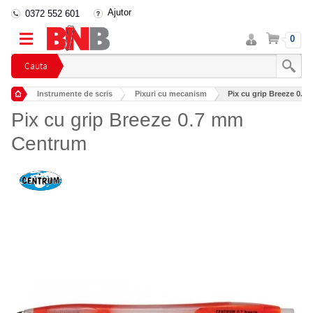
Ajutor
0372 552 601
Intra
Cos
0
in
cont
Cauta
Instrumente de scris
Pixuri cu mecanism
Pix cu grip Breeze 0.
Pix cu grip Breeze 0.7 mm
Centrum