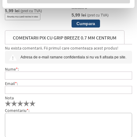
albastru
SXN-101 Uni-Ball 0.5 mm
albastru
5,99 lei
(pret cu TVA)
5,99 lei
(pret cu TVA)
Anunta-ma cand revine in stoc
COMENTARII PIX CU GRIP BREEZE 0.7 MM CENTRUM
Nu exista comentarii. Fii primul care comenteaza acest produs!
Adresa de e-mail ramane confidentiala si nu va fi afisata pe site.
Nume
*
:
Email
*
:
Nota
Comentariu
*
: