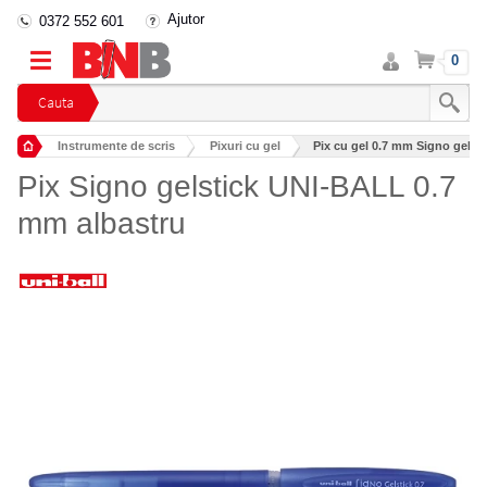
Ajutor
0372 552 601
Intra
Cos
0
in
cont
Cauta
Instrumente de scris
Pixuri cu gel
Pix cu gel 0.7 mm Signo gelst
Pix Signo gelstick UNI-BALL 0.7
mm albastru