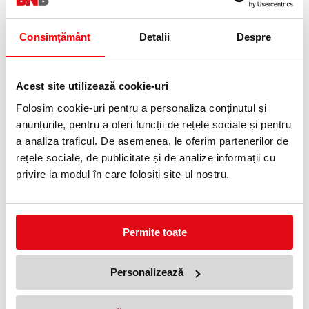
Alege varianta:
Consimțământ
Detalii
Despre
Albastru
Negru
Rosu
Verde
Acest site utilizează cookie-uri
Folosim cookie-uri pentru a personaliza conținutul și
Adauga in wishlist
anunțurile, pentru a oferi funcții de rețele sociale și pentru
a analiza traficul. De asemenea, le oferim partenerilor de
Grosime scriere: 0.7 mm.
rețele sociale, de publicitate și de analize informații cu
privire la modul în care folosiți site-ul nostru.
Pix Signo Gelstick Uniball.
PRODUSE SIMILARE
Permite toate
Personalizează