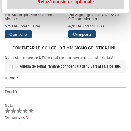
Refuză cookie-uri optionale
Pix Supergel Pilot 0.7 mm,
Pix Signo gelstick UNI-BALL
albastru
0.7 mm albastru
5,50 lei
4,99 lei
(pret cu TVA)
(pret cu TVA)
COMENTARII PIX CU GEL 0.7 MM SIGNO GELSTICK UNI-
Nu exista comentarii. Fii primul care comenteaza acest produs!
BALL
Adresa de e-mail ramane confidentiala si nu va fi afisata pe site.
Nume
*
:
Email
*
:
Nota
Comentariu
*
: