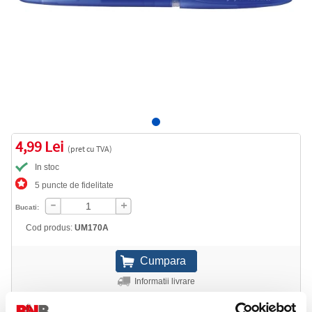
4,99 Lei
(pret cu TVA)
In stoc
5 puncte de fidelitate
Bucati:
Cod produs:
UM170A
Informatii livrare
Telefon:
0372 552 601