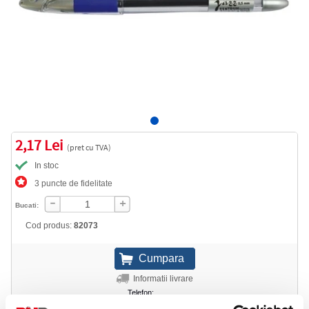
2,17 Lei
(pret cu TVA)
In stoc
3 puncte de fidelitate
Bucati:
Cod produs:
82073
Informatii livrare
Telefon:
0372 552 601