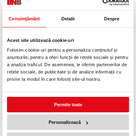
Alege varianta:
Consimțământ
Detalii
Despre
Albastru
Negru
Rosu
Acest site utilizează cookie-uri
Folosim cookie-uri pentru a personaliza conținutul și
Adauga in wishlist
anunțurile, pentru a oferi funcții de rețele sociale și pentru
a analiza traficul. De asemenea, le oferim partenerilor de
Grosime scriere: 0.5 mm.
rețele sociale, de publicitate și de analize informații cu
Pix cu gel Jazz Centrum. Prevazut cu grip pentru un control bun
privire la modul în care folosiți site-ul nostru.
al mainii si o pozitionare corecta.
PRODUSE SIMILARE
Permite toate
Personalizează