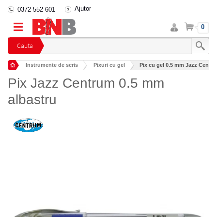
Ajutor
0372 552 601
Intra
Cos
0
in
cont
Cauta
Instrumente de scris
Pixuri cu gel
Pix cu gel 0.5 mm Jazz Centr
Pix Jazz Centrum 0.5 mm
albastru