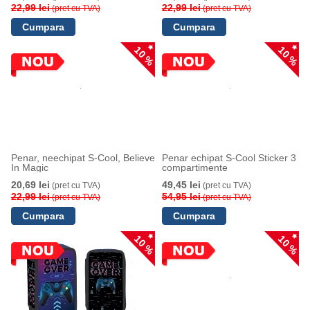
22,99 lei
22,99 lei
(pret cu TVA)
(pret cu TVA)
10 %
10 %
Penar, neechipat S-Cool, Believe
Penar echipat S-Cool Sticker 3
In Magic
compartimente
20,69 lei
49,45 lei
(pret cu TVA)
(pret cu TVA)
22,99 lei
54,95 lei
(pret cu TVA)
(pret cu TVA)
10 %
10 %