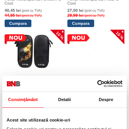
Cool
Cool
40,45 lei
27,00 lei
(pret cu TVA)
(pret cu TVA)
44,95 lei
29,99 lei
(pret cu TVA)
(pret cu TVA)
10 %
10 %
Penar neechipat 3D, Play On S-
Penar neechipat 3D, Sticker S-
Cool
Cool
27,00 lei
27,00 lei
(pret cu TVA)
(pret cu TVA)
29,99 lei
29,99 lei
(pret cu TVA)
(pret cu TVA)
Consimțământ
Detalii
Despre
10 %
10 %
Acest site utilizează cookie-uri