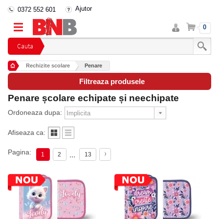
Ajutor
0372 552 601
Intra
Cos
0
in
cont
Cauta
Rechizite scolare
Penare
Filtreaza produsele
Penare școlare echipate și neechipate
Ordoneaza dupa:
Afiseaza ca:
Pagina:
...
1
2
13