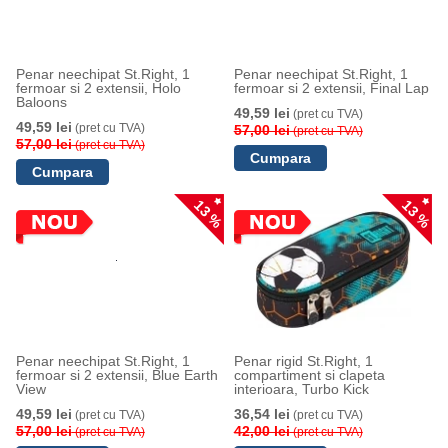
Penar neechipat St.Right, 1
Penar neechipat St.Right, 1
fermoar si 2 extensii, Holo
fermoar si 2 extensii, Final Lap
Baloons
49,59 lei
(pret cu TVA)
49,59 lei
(pret cu TVA)
57,00 lei
(pret cu TVA)
57,00 lei
(pret cu TVA)
13 %
13 %
Penar neechipat St.Right, 1
Penar rigid St.Right, 1
fermoar si 2 extensii, Blue Earth
compartiment si clapeta
View
interioara, Turbo Kick
49,59 lei
36,54 lei
(pret cu TVA)
(pret cu TVA)
57,00 lei
42,00 lei
(pret cu TVA)
(pret cu TVA)