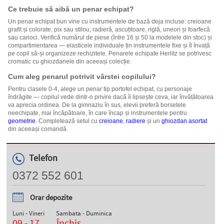
Ce trebuie să aibă un penar echipat?
Un penar echipat bun vine cu instrumentele de bază deja incluse: creioane
grafit și colorate, pix sau stilou, radieră, ascuțitoare, riglă, uneori și foarfecă
sau carioci. Verifică numărul de piese (între 16 și 50 la modelele din stoc) și
compartimentarea — elasticele individuale țin instrumentele fixe și îl învață
pe copil să-și organizeze rechizitele. Penarele echipate Herlitz se potrivesc
cromatic cu ghiozdanele din aceeași colecție.
Cum aleg penarul potrivit vârstei copilului?
Pentru clasele 0-4, alege un penar tip portofel echipat, cu personaje
îndrăgite — copilul vede dintr-o privire dacă îi lipsește ceva, iar învățătoarea
va aprecia ordinea. De la gimnaziu în sus, elevii preferă borsetele
neechipate, mai încăpătoare, în care încap și instrumentele pentru
geometrie
. Completează setul cu
creioane
,
radiere
și un
ghiozdan asortat
din aceeași comandă.
Telefon
0372 552 601
Orar depozite
Luni - Vineri
Sambata - Duminica
09 - 17
Închis