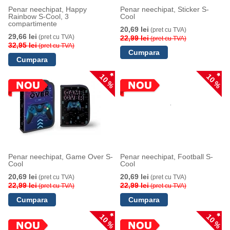
Penar neechipat, Happy
Penar neechipat, Sticker S-
Rainbow S-Cool, 3
Cool
compartimente
20,69 lei
(pret cu TVA)
29,66 lei
(pret cu TVA)
22,99 lei
(pret cu TVA)
32,95 lei
(pret cu TVA)
10 %
10 %
Penar neechipat, Game Over S-
Penar neechipat, Football S-
Cool
Cool
20,69 lei
20,69 lei
(pret cu TVA)
(pret cu TVA)
22,99 lei
22,99 lei
(pret cu TVA)
(pret cu TVA)
10 %
10 %