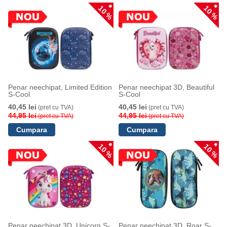
10 %
10 %
Penar neechipat, Limited Edition
Penar neechipat 3D, Beautiful
S-Cool
S-Cool
40,45 lei
40,45 lei
(pret cu TVA)
(pret cu TVA)
44,95 lei
44,95 lei
(pret cu TVA)
(pret cu TVA)
10 %
10 %
Penar neechipat 3D, Unicorn S-
Penar neechipat 3D, Roar S-