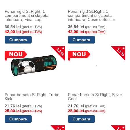
Penar rigid St.Right, 1
Penar rigid St.Right, 1
compartiment si clapeta
compartiment si clapeta
interioara, Final Lap
interioara, Cosmic Soccer
36,54 lei
36,54 lei
(pret cu TVA)
(pret cu TVA)
42,00 lei
42,00 lei
(pret cu TVA)
(pret cu TVA)
13 %
13 %
Penar borseta St.Right, Turbo
Penar borseta St.Right, Silver
Kick
Goal
21,76 lei
21,76 lei
(pret cu TVA)
(pret cu TVA)
25,00 lei
25,00 lei
(pret cu TVA)
(pret cu TVA)