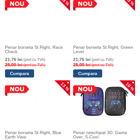
13 %
13 %
Penar borseta St.Right, Race
Penar borseta St.Right, Green
Check
Level
21,76 lei
21,76 lei
(pret cu TVA)
(pret cu TVA)
25,00 lei
25,00 lei
(pret cu TVA)
(pret cu TVA)
13 %
10 %
Penar borseta St.Right, Blue
Penar neechipat 3D, Game
Earth View
Over, S-Cool