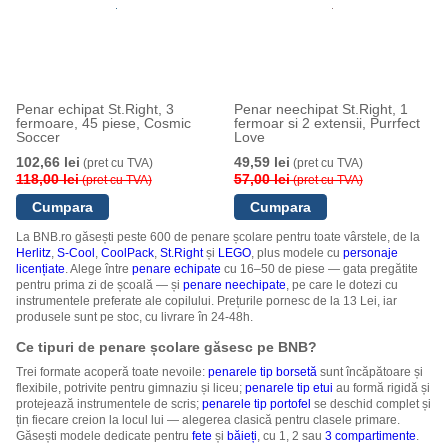
Penar echipat St.Right, 3
Penar neechipat St.Right, 1
fermoare, 45 piese, Cosmic
fermoar si 2 extensii, Purrfect
Soccer
Love
102,66 lei
49,59 lei
(pret cu TVA)
(pret cu TVA)
118,00 lei
57,00 lei
(pret cu TVA)
(pret cu TVA)
La BNB.ro găsești peste 600 de penare școlare pentru toate vârstele, de la
Herlitz
,
S-Cool
,
CoolPack
,
St.Right
și
LEGO
, plus modele cu
personaje
licențiate
. Alege între
penare echipate
cu 16–50 de piese — gata pregătite
pentru prima zi de școală — și
penare neechipate
, pe care le dotezi cu
instrumentele preferate ale copilului. Prețurile pornesc de la 13 Lei, iar
produsele sunt pe stoc, cu livrare în 24-48h.
Ce tipuri de penare școlare găsesc pe BNB?
Trei formate acoperă toate nevoile:
penarele tip borsetă
sunt încăpătoare și
flexibile, potrivite pentru gimnaziu și liceu;
penarele tip etui
au formă rigidă și
protejează instrumentele de scris;
penarele tip portofel
se deschid complet și
țin fiecare creion la locul lui — alegerea clasică pentru clasele primare.
Găsești modele dedicate pentru
fete
și
băieți
, cu 1, 2 sau
3 compartimente
.