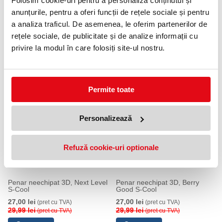
Folosim cookie-uri pentru a personaliza conținutul și
anunțurile, pentru a oferi funcții de rețele sociale și pentru
a analiza traficul. De asemenea, le oferim partenerilor de
rețele sociale, de publicitate și de analize informații cu
Penar neechipat 3D, Owl S-Cool
Penar neechipat 3D, Let s go
privire la modul în care folosiți site-ul nostru.
for a ride S-Cool
27,00 lei
(pret cu TVA)
27,00 lei
(pret cu TVA)
29,99 lei
(pret cu TVA)
29,99 lei
(pret cu TVA)
Permite toate
10 %
10 %
Personalizează
Refuză cookie-uri optionale
Penar neechipat 3D, Next Level
Penar neechipat 3D, Berry
S-Cool
Good S-Cool
27,00 lei
27,00 lei
(pret cu TVA)
(pret cu TVA)
29,99 lei
29,99 lei
(pret cu TVA)
(pret cu TVA)