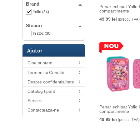
Brand
Penar echipat Yollo 
compartimente
Yollo (34)
49,99 lei
(pret cu TVA)
Stocuri
In stoc (30)
Ajutor
Cine suntem
Termeni si Conditii
Despre confidentialitate
Catalog tiparit
Servicii
Penar echipat Yollo 
Contacteaza-ne
compartimente
49,99 lei
(pret cu TVA)