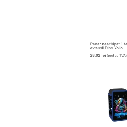
Penar neechipat 1 f
extensii Dino Yollo
28,02 lei
(pret cu TVA)