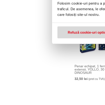
50,00 lei
(pret cu TVA)
Folosim cookie-uri pentru a pe
traficul. De asemenea, le ofer
care folosiți site-ul nostru.
Refuză cookie-uri opti
Penar echipat, 1 fer
extensii, YOLLO, 30 
DINOSAUR
32,50 lei
(pret cu TVA)