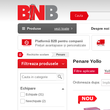
Cauta
Produse
vezi toate
Despre noi
Platformă B2B pentru companii
Prețuri avantajoase și personalizate
Rechizite scolare
Penare
Penare Yollo
Filtreaza produsele
Filtre aplicate:
Yol
Ordoneaza dupa:
Echipare
Echipate (31)
Neechipate (2)