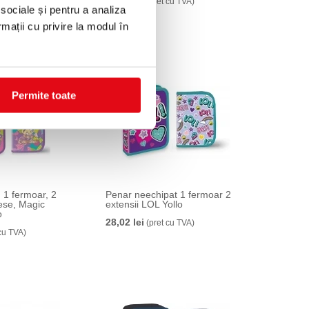
39,00 lei
cu TVA)
(pret cu TVA)
 sociale și pentru a analiza
rmații cu privire la modul în
Permite toate
 1 fermoar, 2
Penar neechipat 1 fermoar 2
iese, Magic
extensii LOL Yollo
o
28,02 lei
(pret cu TVA)
cu TVA)