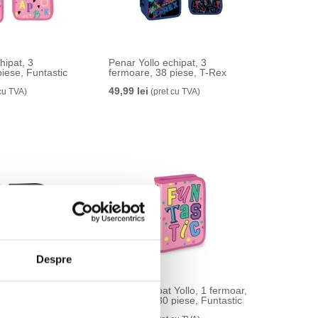
hipat, 3
Penar Yollo echipat, 3
iese, Funtastic
fermoare, 38 piese, T-Rex
49,99 lei
cu TVA)
(pret cu TVA)
Despre
Yollo, 1 fermoar,
Penar echipat Yollo, 1 fermoar,
 piese, Kick Run
2 extensii, 30 piese, Funtastic