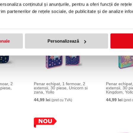
49,00 lei
35,00 lei
(pret cu TVA)
(pret 
rsonaliza conținutul și anunțurile, pentru a oferi funcții de rețele
im partenerilor de rețele sociale, de publicitate și de analize info
onale
Personalizează
moar, 2
Penar echipat, 1 fermoar, 2
Penar echipat,
piese,
extensii, 30 piese, Unicorn si
extensii, 30 p
zana, Yollo
Kingdom, Yoll
44,99 lei
44,99 lei
(pret cu TVA)
(pret 