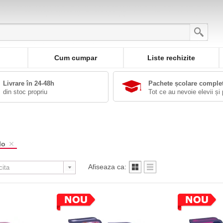
Cum cumpar
Liste rechizite
Livrare în 24-48h
Pachete școlare comple
din stoc propriu
Tot ce au nevoie elevii și 
lo
Afiseaza ca: