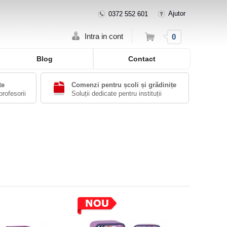
Ajutor
0372 552 601
Cos
Intra in cont
0
Blog
Contact
te
Comenzi pentru școli și grădinițe
profesorii
Soluții dedicate pentru instituții