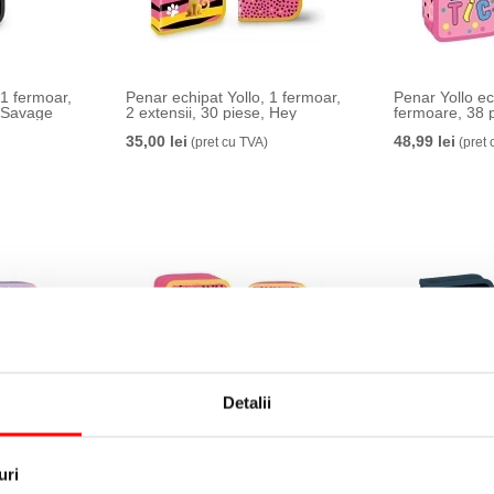
 1 fermoar,
Penar echipat Yollo, 1 fermoar,
Penar Yollo ec
, Savage
2 extensii, 30 piese, Hey
fermoare, 38 p
35,00 lei
48,99 lei
(pret cu TVA)
(pret 
Detalii
 3
Penar echipat Yollo, 3
Penar echipat 
 Sweet Love
fermoare, 38 piese, Hey
2 extensii, 30
uri