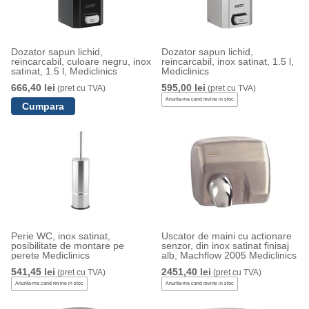
Dozator sapun lichid,
Dozator sapun lichid,
reincarcabil, culoare negru, inox
reincarcabil, inox satinat, 1.5 l,
satinat, 1.5 l, Mediclinics
Mediclinics
666,40 lei
595,00 lei
(pret cu TVA)
(pret cu TVA)
Anunta-ma cand revine in stoc
Perie WC, inox satinat,
Uscator de maini cu actionare
posibilitate de montare pe
senzor, din inox satinat finisaj
perete Mediclinics
alb, Machflow 2005 Mediclinics
541,45 lei
2451,40 lei
(pret cu TVA)
(pret cu TVA)
Anunta-ma cand revine in stoc
Anunta-ma cand revine in stoc