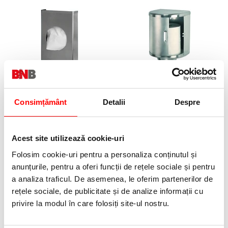
Dispenser pungi igienice, inox
Dispenser rulou prosop, inox
satinat, Mediclinics
satinat, diametrul 250 mm,
Mediclinics
Consimțământ
Detalii
Despre
154,70 lei
(pret cu TVA)
1035,30 lei
(pret cu TVA)
Acest site utilizează cookie-uri
Folosim cookie-uri pentru a personaliza conținutul și
anunțurile, pentru a oferi funcții de rețele sociale și pentru
a analiza traficul. De asemenea, le oferim partenerilor de
rețele sociale, de publicitate și de analize informații cu
privire la modul în care folosiți site-ul nostru.
Dozator cu senzor pentru sapun
Dozator cu senzor pentru