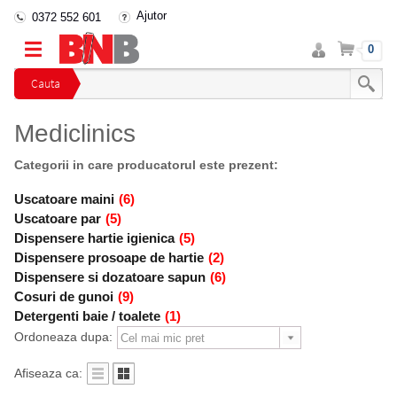
Ajutor
0372 552 601
Intra
Cos
0
in
cont
Cauta
Mediclinics
Categorii in care producatorul este prezent:
Uscatoare maini
(6)
Uscatoare par
(5)
Dispensere hartie igienica
(5)
Dispensere prosoape de hartie
(2)
Dispensere si dozatoare sapun
(6)
Cosuri de gunoi
(9)
Detergenti baie / toalete
(1)
Ordoneaza dupa:
Afiseaza ca: