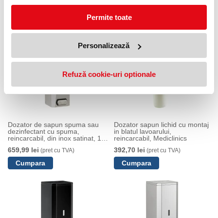
lichid, reincarcabil, din inox
sapun spuma, reincarcabil, din
satinat, 1.5 l, Mediclinics
inox satinat, 1.5 l, Mediclinics
Permite toate
910,35 lei
1499,99 lei
(pret cu TVA)
(pret cu TVA)
Anunta-ma cand revine in stoc
Personalizează
Refuză cookie-uri optionale
Dozator de sapun spuma sau
Dozator sapun lichid cu montaj
dezinfectant cu spuma,
in blatul lavoarului,
reincarcabil, din inox satinat, 1.5
reincarcabil, Mediclinics
l, Medclinics
659,99 lei
392,70 lei
(pret cu TVA)
(pret cu TVA)