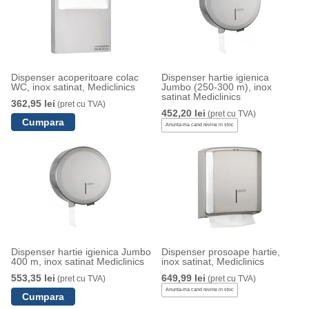
Dispenser acoperitoare colac
Dispenser hartie igienica
WC, inox satinat, Mediclinics
Jumbo (250-300 m), inox
satinat Mediclinics
362,95 lei
(pret cu TVA)
452,20 lei
(pret cu TVA)
Anunta-ma cand revine in stoc
Dispenser hartie igienica Jumbo
Dispenser prosoape hartie,
400 m, inox satinat Mediclinics
inox satinat, Mediclinics
553,35 lei
649,99 lei
(pret cu TVA)
(pret cu TVA)
Anunta-ma cand revine in stoc