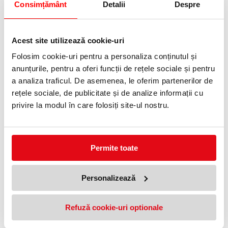
Consimțământ
Detalii
Despre
Joc de societate Disney Portrait
Cartamundi
Acest site utilizează cookie-uri
120,00 lei
(pret cu TVA)
Folosim cookie-uri pentru a personaliza conținutul și
anunțurile, pentru a oferi funcții de rețele sociale și pentru
a analiza traficul. De asemenea, le oferim partenerilor de
NOUTATI
rețele sociale, de publicitate și de analize informații cu
privire la modul în care folosiți site-ul nostru.
OFERTE
Permite toate
Personalizează
Refuză cookie-uri optionale
Joc de societate Disney Portrait
Cartamundi