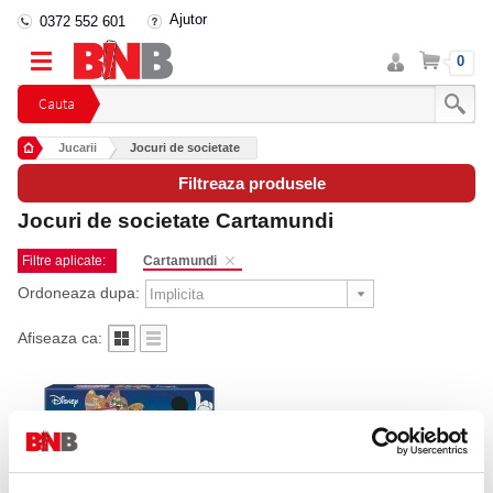
Ajutor
0372 552 601
Intra
Cos
0
in
cont
Cauta
Jucarii
Jocuri de societate
Filtreaza produsele
Jocuri de societate Cartamundi
Filtre aplicate:
Cartamundi
Ordoneaza dupa:
Afiseaza ca: