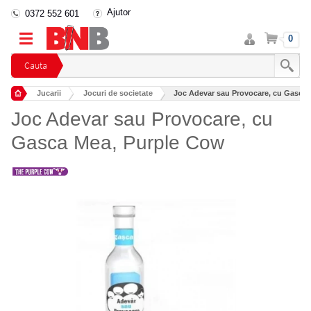
Ajutor
0372 552 601
Intra
Cos
0
in
cont
Cauta
Jucarii
Jocuri de societate
Joc Adevar sau Provocare, cu Gasca 
Joc Adevar sau Provocare, cu
Gasca Mea, Purple Cow