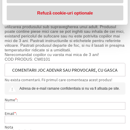
producatorului. Imaginile de pe acest site au caracter informativ.
Nuanta, tonul si intensitatea culorii pot varia in functie de monitor.
Refuză cookie-uri optionale
Ambalajul trebuie indepartat, recuperat si aruncat de catre un
adult inainte de a se da spre utilizare copilului. Nu lasati
ambalajele produselor la indemana copiilor. Se recomanda
utilizarea produsului sub supravegherea unui adult. Produsul
poate contine piese mici care se pot inghiti sau inhala de cei mici,
existand pericolul de sufocare sau nu este potrivita copiilor mai
mici de 3 ani. Pastrati instructiunile si etichetele pentru referinte
viitoare. Pastrati produsul departe de foc, si nu il lasati in preajma
temperaturilor ridicate si a umiditatii.
Nerecomandat copiilor cu varsta mai mica de 3 ani!
COD PRODUS: CW0101
COMENTARII JOC ADEVAR SAU PROVOCARE, CU GASCA
Nu exista comentarii. Fii primul care comenteaza acest produs!
MEA, PURPLE COW
Adresa de e-mail ramane confidentiala si nu va fi afisata pe site.
Nume
*
:
Email
*
:
Nota