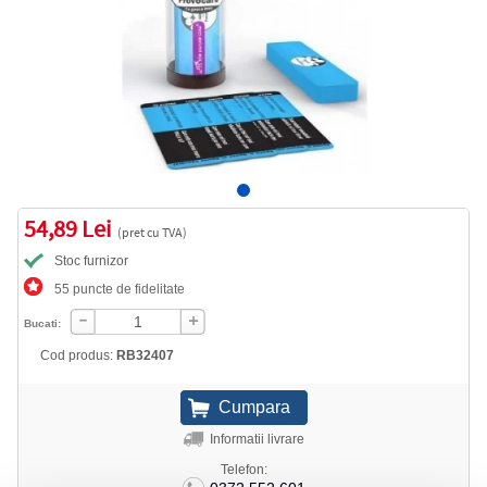
54,89 Lei
(pret cu TVA)
Stoc furnizor
55 puncte de fidelitate
Bucati:
Cod produs:
RB32407
Informatii livrare
Telefon: