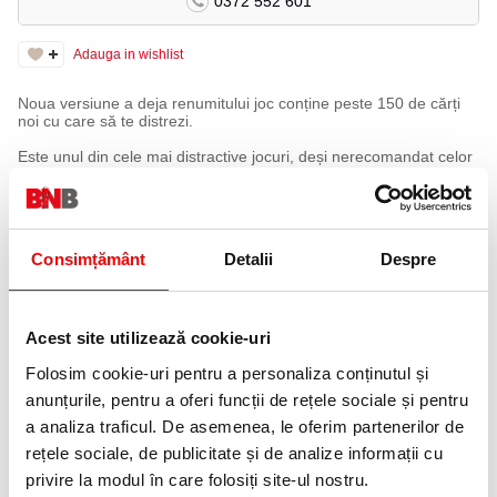
0372 552 601
Adauga in wishlist
Noua versiune a deja renumitului joc conține peste 150 de cărți
noi cu care să te distrezi.
Este unul din cele mai distractive jocuri, deși nerecomandat celor
sub 17 ani (sau pudici).
Pe rând, unul dintre jucători va extrage o carte neagră cu o
întrebare, iar ceilalți vor alege o carte albă din mâna cu un
răspuns.
Acestea se amestecă în secret, iar jucătorul care a adresat
Consimțământ
Detalii
Despre
întrebarea alege un răspuns (fie cel mai potrivit, fie cel mai
amuzant) și deținătorul acesteia va primi cartea neagră ca un
punct de victorie.
Conține: 600 cărți (510 albe și 90 negre) și regulament în limba
Acest site utilizează cookie-uri
engleză.
Nr de jucători recomandat: 4-20+
Folosim cookie-uri pentru a personaliza conținutul și
Durata: 30 - 90 minute
anunțurile, pentru a oferi funcții de rețele sociale și pentru
Vârsta: 17+
a analiza traficul. De asemenea, le oferim partenerilor de
rețele sociale, de publicitate și de analize informații cu
ACCESORII
privire la modul în care folosiți site-ul nostru.