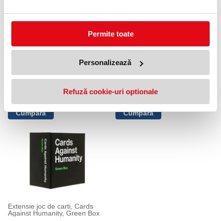
Permite toate
Personalizează
Extensie joc de carti, Cards
Extensie joc de carti, Cards
Against Humanity, Absurd Box
Against Humanity, Blue Box
Refuză cookie-uri optionale
158,99 lei
158,99 lei
(pret cu TVA)
(pret cu TVA)
Extensie joc de carti, Cards
Against Humanity, Green Box