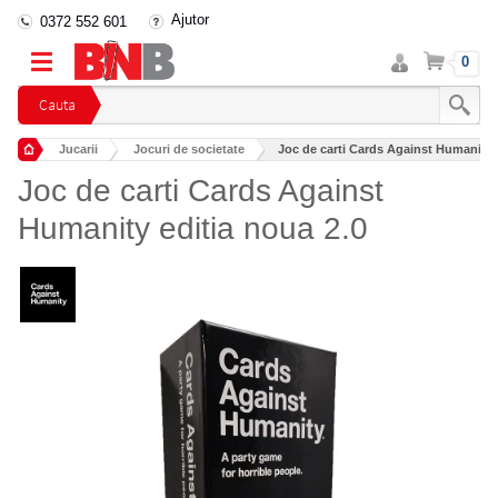
Ajutor
0372 552 601
Intra
Cos
0
in
cont
Cauta
Jucarii
Jocuri de societate
Joc de carti Cards Against Humanity e
Joc de carti Cards Against
Humanity editia noua 2.0