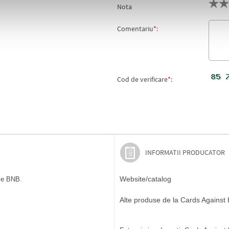
Nota
Comentariu
*
:
Cod de verificare
*
:
INFORMATII PRODUCATOR
Website/catalog
ile BNB.
Alte produse de la Cards Against