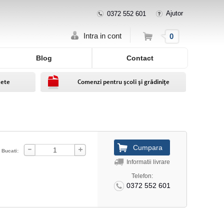
Ajutor
0372 552 601
Cos
Intra in cont
0
Blog
Contact
lete
Comenzi pentru școli și grădinițe
Bucati:
Informatii livrare
Telefon:
0372 552 601