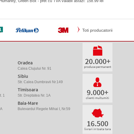
Humanity, Green Box - pret cu TVA valabil astazi: 158.99 lei
Toti producatorii
20.000+
Oradea
produse permanent
Calea Clujului Nr. 91
Sibiu
Str. Calea Dumbravii Nr.149
Timisoara
9.000+
. 1
Str. Dreptatea Nr. 1A
clienti multumiti
Baia-Mare
 A
Bulevardul Regele Mihai I, Nr.59
16.500
livrari in toata tara