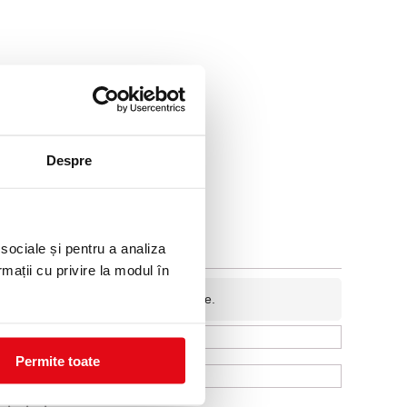
Despre
 sociale și pentru a analiza
rmații cu privire la modul în
fidentiala si nu va fi afisata pe site.
Permite toate