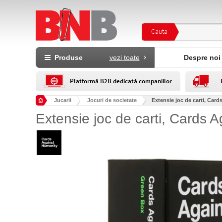
Cauta
Produse
vezi toate
Despre noi
Platformă B2B dedicată companiilor
Jucarii
Jocuri de societate
Extensie joc de carti, Car
Extensie joc de carti, Cards 