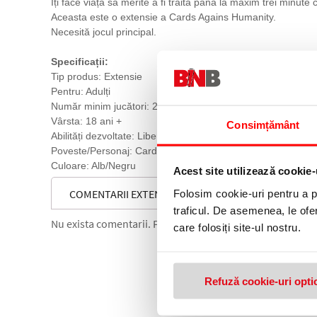
Îți face viața să merite a fi trăită până la maxim trei minute
Aceasta este o extensie a Cards Agains Humanity.
Necesită jocul principal.
Specificații:
Tip produs: Extensie
Pentru: Adulți
Număr minim jucători: 2
Vârsta: 18 ani +
Consimțământ
Abilități dezvoltate: Libertatea de exprimare, Imaginația
Poveste/Personaj: Cards Against Humanity
Culoare: Alb/Negru
Acest site utilizează cookie-
COMENTARII EXTENSIE JOC DE CARTI, CARDS AGAIN
Folosim cookie-uri pentru a pe
traficul. De asemenea, le ofer
Nu exista comentarii. Fii primul care comenteaza acest 
care folosiți site-ul nostru.
Refuză cookie-uri opti