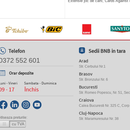
Extensie joc de carti, Cards Against 
Telefon
Sedii BNB in tara
0372 552 601
Arad
Str. Cerbului Nr.1
Orar depozite
Brasov
Str. Bronzului Nr. 6
Luni - Vineri
Sambata - Duminica
Bucuresti
09 - 17
Închis
Str. Romeo Popescu, Nr. 51, Sect
Craiova
Calea Bucuresti Nr. 325 C, Corp
Cluj-Napoca
Afiseaza preturile:
Str. Maramuresului Nr. 38
cu TVA