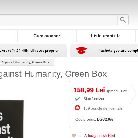
Cum cumpar
Liste rechizite
Livrare în 24-48h, din stoc propriu
Pachete școlare comp
ds Against Humanity, Green Box
Against Humanity, Green Box
158,99 Lei
(pret cu TVA)
Stoc furnizor
159 puncte de fidelitate
LG32366
Cod produs:
Adauga in wishlist