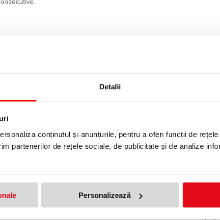
 consecutive.
Detalii
uri
ST HUMANITY, GREEN BOX
rsonaliza conținutul și anunțurile, pentru a oferi funcții de rețele
im partenerilor de rețele sociale, de publicitate și de analize info
produs!
Adresa de e-mail ramane con
Nume
*
:
onale
Personalizează
Email
*
: