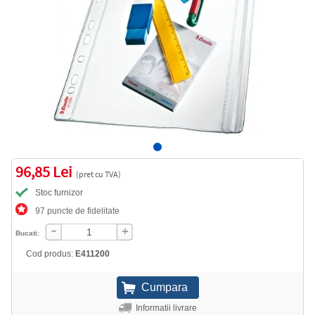
96,85 Lei
(pret cu TVA)
Stoc furnizor
97 puncte de fidelitate
Bucati:
Cod produs:
E411200
Informatii livrare