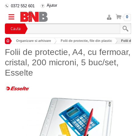
Ajutor
0372 552 601
Intra
Cos
0
in
cont
Cauta
Organizare si arhivare
Folii de protectie, file din plastic
Folii de p
Folii de protectie, A4, cu fermoar,
cristal, 200 microni, 5 buc/set,
Esselte