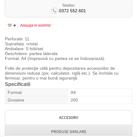
Telefon:
0372 552 601
Adauga in wishlist
Perforatii: 11.
Suprafața: cristal.
Ambalare: 5 folii/set.
Deschidere: partea laterala.
Format: A4 (împreună cu partea ce se îndosariază).
Folie de protecţie utilă pentru depozitarea accesoriilor de
dimensiuni reduse (pix, calculator, riglă etc.). Se închide cu
fermoar, pentru o mai bună siguranţă.
Specificatii
Format
A4
Grosime
200
ACCESORII
PRODUSE SIMILARE