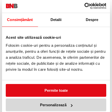
Consimțământ
Detalii
Despre
Acest site utilizează cookie-uri
Caiet mecanic VIVIDA, PP/PP,
Caiet mecanic VIVIDA, PP/PP,
Folosim cookie-uri pentru a personaliza conținutul și
partial reciclat, certificare FSC,
partial reciclat, certificare FSC,
anunțurile, pentru a oferi funcții de rețele sociale și pentru
A4, mecanism 2RR, inel 25 mm,
A5, mecanism 2RR, inel 25
Esselte negru
mm, Esselte albastru
a analiza traficul. De asemenea, le oferim partenerilor de
29,35 lei
38,04 lei
(pret cu TVA)
(pret cu TVA)
rețele sociale, de publicitate și de analize informații cu
privire la modul în care folosiți site-ul nostru.
Permite toate
Personalizează