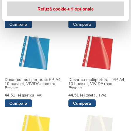
Dosar cu multiperforatii PP, A4,
Dosar cu multiperforatii PP, A4,
10 buc/set, VIVIDA negru,
10 buc/set, VIVIDA verde,
Refuză cookie-uri optionale
Esselte
Esselte
44,51 lei
44,51 lei
(pret cu TVA)
(pret cu TVA)
Dosar cu multiperforatii PP, A4,
Dosar cu multiperforatii PP, A4,
10 buc/set, VIVIDA albastru,
10 buc/set, VIVIDA rosu,
Esselte
Esselte
44,51 lei
44,51 lei
(pret cu TVA)
(pret cu TVA)