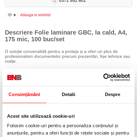
0372 552 601
Adauga in wishlist
Descriere Folie laminare GBC, la cald, A4,
175 mic, 100 buc/set
O soluție convenabilă pentru a proteja și a oferi un plus de
profesionalism documentelor precum prezentări, fișe tehnice sau
notițe.
Caracteristici:
Grosime: 175 microni
Format: A4 mărit (216 x 303 mm) – ideal pentru documentele A4
standard, oferind marjă suplimentară pentru aranjare ușoară
Consimțământ
Detalii
Despre
Rezistente la apă
Finisare lucioasă – intensifică culorile materialelor printate
Durabilitate crescută – documentele laminate pot rezista cel puțin
1 an, în funcție de condițiile de păstrare
Acest site utilizează cookie-uri
Pot fi tăiate ușor pentru a se adapta la diferite dimensiuni și forme
de hârtie
Folosim cookie-uri pentru a personaliza conținutul și
anunțurile, pentru a oferi funcții de rețele sociale și pentru
Specificații: