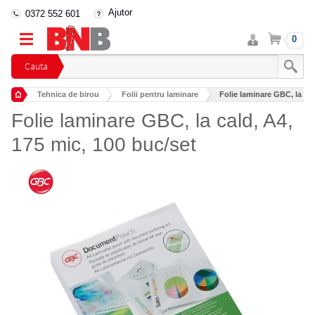
Ajutor
0372 552 601
Intra
Cos
0
in
cont
Cauta
Tehnica de birou
Folii pentru laminare
Folie laminare GBC, la cal
Folie laminare GBC, la cald, A4,
175 mic, 100 buc/set