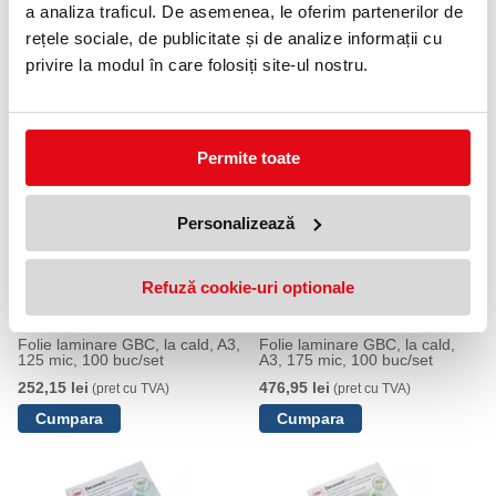
a analiza traficul. De asemenea, le oferim partenerilor de
Format: A4 mărit
Dimensiuni: 216 x 303 mm
rețele sociale, de publicitate și de analize informații cu
Grosime: 175 microni
privire la modul în care folosiți site-ul nostru.
Pachet: 100 bucăți
PRODUSE SIMILARE
Permite toate
Personalizează
Refuză cookie-uri optionale
Folie laminare GBC, la cald, A3,
Folie laminare GBC, la cald,
125 mic, 100 buc/set
A3, 175 mic, 100 buc/set
252,15 lei
476,95 lei
(pret cu TVA)
(pret cu TVA)