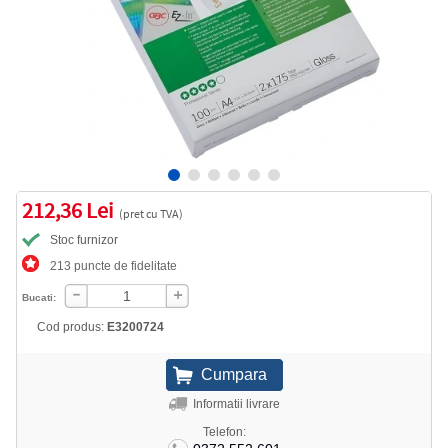
212,36 Lei
(pret cu TVA)
Stoc furnizor
213 puncte de fidelitate
Bucati:
Cod produs:
E3200724
Informatii livrare
Telefon: