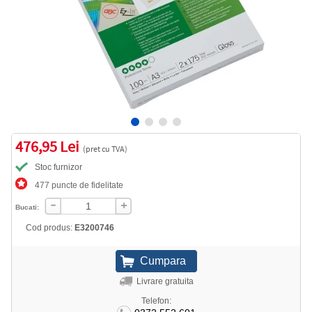
476,95 Lei
(pret cu TVA)
Stoc furnizor
477 puncte de fidelitate
Bucati:
Cod produs:
E3200746
Livrare gratuita
Telefon: