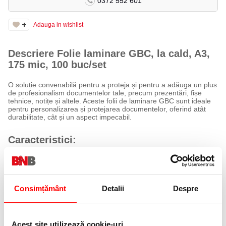
0372 552 601
Adauga in wishlist
Descriere Folie laminare GBC, la cald, A3,
175 mic, 100 buc/set
O soluție convenabilă pentru a proteja și pentru a adăuga un plus
de profesionalism documentelor tale, precum prezentări, fișe
tehnice, notițe și altele. Aceste folii de laminare GBC sunt ideale
pentru personalizarea și protejarea documentelor, oferind atât
durabilitate, cât și un aspect impecabil.
Caracteristici:
Folie de laminare de înaltă calitate pentru laminare la cald
Colțuri rotunjite pentru siguranță suplimentară
Suport pentru folia de laminare inclus
Îmbunătățește claritatea și intensitatea culorilor documentelor
laminate
Consimțământ
Detalii
Despre
Disponibilă într-o gamă de grosimi pentru diverse nevoi (125 și
175 microni)
Specificații:
Acest site utilizează cookie-uri