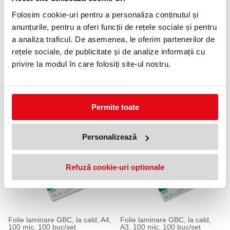
Format: A3 (303 x 426 mm)
Folosim cookie-uri pentru a personaliza conținutul și
Grosime: 175 microni
Pachet: 100 bucăți/set
anunțurile, pentru a oferi funcții de rețele sociale și pentru
a analiza traficul. De asemenea, le oferim partenerilor de
Descriere suplimentară:
rețele sociale, de publicitate și de analize informații cu
Foliile GBC sunt perfecte pentru laminarea documentelor A3,
privire la modul în care folosiți site-ul nostru.
protejându-le împotriva uzurii și îmbunătățind aspectul
profesional al acestora. Folia de înaltă calitate asigură un finisaj
lucios și durabil, ideal pentru documentele ce trebuie să reziste în
timp.
Permite toate
PRODUSE SIMILARE
Personalizează
Refuză cookie-uri optionale
Folie laminare GBC, la cald, A4,
Folie laminare GBC, la cald,
100 mic, 100 buc/set
A3, 100 mic, 100 buc/set