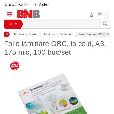
Ajutor
0372 552 601
Intra
Cos
0
in
cont
Cauta
Tehnica de birou
Folii pentru laminare
Folie laminare GBC, la cal
Folie laminare GBC, la cald, A3,
175 mic, 100 buc/set