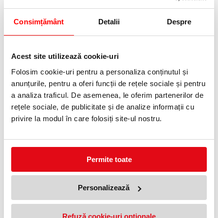
Consimțământ
Detalii
Despre
Acest site utilizează cookie-uri
• Castiga
Folosim cookie-uri pentru a personaliza conținutul și
eficienta,
anunțurile, pentru a oferi funcții de rețele sociale și pentru
poti distruge
continuu
a analiza traficul. De asemenea, le oferim partenerilor de
240 minute
rețele sociale, de publicitate și de analize informații cu
privire la modul în care folosiți site-ul nostru.
Permite toate
Personalizează
Refuză cookie-uri optionale