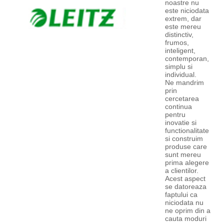
noastre nu
este niciodata
extrem, dar
este mereu
distinctiv,
frumos,
inteligent,
contemporan,
simplu si
individual.
Ne mandrim
prin
cercetarea
continua
pentru
inovatie si
functionalitate
si construim
produse care
sunt mereu
prima alegere
a clientilor.
Acest aspect
se datoreaza
faptului ca
niciodata nu
ne oprim din a
cauta moduri