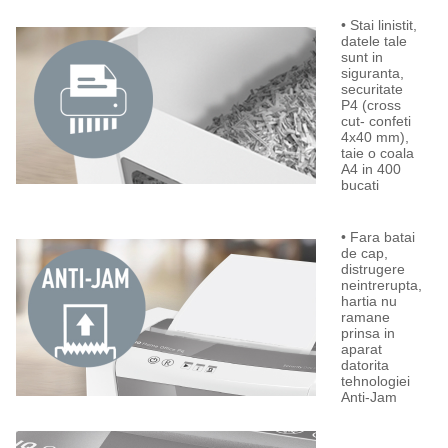
• Stai linistit,
datele tale
sunt in
siguranta,
securitate
P4 (cross
cut- confeti
4x40 mm),
taie o coala
A4 in 400
bucati
• Fara batai
de cap,
distrugere
neintrerupta,
hartia nu
ramane
prinsa in
aparat
datorita
tehnologiei
Anti-Jam