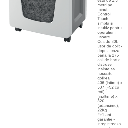
este de 1.8
metri pe
minut
Control
Touch -
simplu si
intuitiv pentru
operatiuni
usoare
Cos de 30L
usor de golit -
depoziteaza
pana la 275
coli de hartie
distruse
inainte sa
necesite
golirea
406 (latime) x
537 (+52 cu
roti)
(inaltime) x
320
(adancime),
22Kg
2+1 ani
garantie -
inregistreaza-