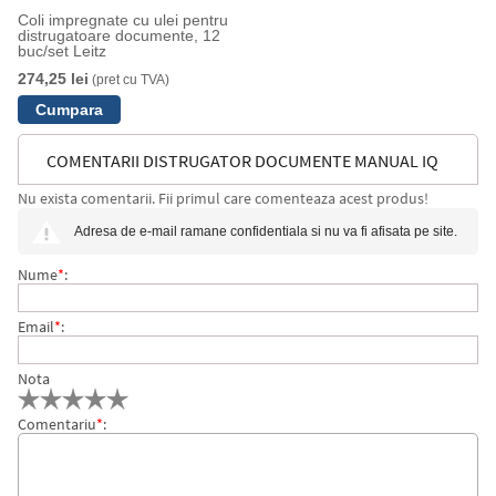
Coli impregnate cu ulei pentru
distrugatoare documente, 12
buc/set Leitz
274,25 lei
(pret cu TVA)
COMENTARII DISTRUGATOR DOCUMENTE MANUAL IQ
Nu exista comentarii. Fii primul care comenteaza acest produs!
OFFICE PRO, P4, CROSS-CUT, 20 COLI, COS 30 L, ALB
Adresa de e-mail ramane confidentiala si nu va fi afisata pe site.
LEITZ
Nume
*
:
Email
*
:
Nota
Comentariu
*
: