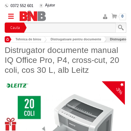
Ajutor
0372 552 601
Intra
Cos
0
in
cont
Cauta
Tehnica de birou
Distrugatoare pentru documente
Distrugator d
Distrugator documente manual
IQ Office Pro, P4, cross-cut, 20
coli, cos 30 L, alb Leitz
-3%