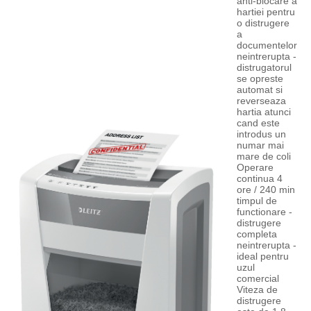
anti-blocare a
hartiei pentru
o distrugere
a
documentelor
neintrerupta -
distrugatorul
se opreste
automat si
reverseaza
hartia atunci
cand este
introdus un
numar mai
mare de coli
Operare
continua 4
ore / 240 min
timpul de
functionare -
distrugere
completa
neintrerupta -
ideal pentru
uzul
comercial
Viteza de
distrugere