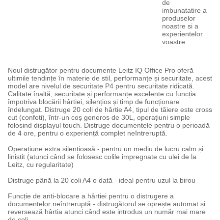
de
imbunatatire a
produselor
noastre si a
experientelor
voastre.
Noul distrugător pentru documente Leitz IQ Office Pro oferă
ultimile tendințe în materie de stil, performanțe și securitate, acest
model are nivelul de securitate P4 pentru securitate ridicată.
Calitate înaltă, securitate și performanțe excelente cu funcția
împotriva blocării hârtiei, silențios și timp de funcționare
îndelungat. Distruge 20 coli de hârtie A4, tipul de tăiere este cross
cut (confeti), într-un coș generos de 30L, operațiuni simple
folosind displayul touch. Distruge documentele pentru o perioadă
de 4 ore, pentru o experiență complet neîntreruptă.
Operațiune extra silențioasă - pentru un mediu de lucru calm și
liniștit (atunci când se folosesc colile impregnate cu ulei de la
Leitz, cu regularitate)
Distruge până la 20 coli A4 o dată - ideal pentru uzul la birou
Funcție de anti-blocare a hârtiei pentru o distrugere a
documentelor neîntreruptă - distrugătorul se oprește automat și
reversează hârtia atunci când este introdus un număr mai mare
de coli