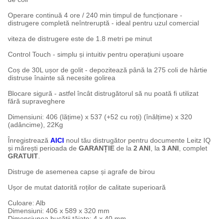
Operare continuă 4 ore / 240 min timpul de funcționare -
distrugere completă neîntreruptă - ideal pentru uzul comercial
viteza de distrugere este de 1.8 metri pe minut
Control Touch - simplu și intuitiv pentru operațiuni ușoare
Coș de 30L ușor de golit - depozitează până la 275 coli de hârtie
distruse înainte să necesite golirea
Blocare sigură - astfel încât distrugătorul să nu poată fi utilizat
fără supraveghere
Dimensiuni: 406 (lățime) x 537 (+52 cu roți) (înălțime) x 320
(adâncime), 22Kg
Înregistrează
AICI
noul tău distrugător pentru documente Leitz IQ
și mărești perioada de
GARANȚIE
de la
2 ANI
, la
3 ANI
, complet
GRATUIT
.
Distruge de asemenea capse și agrafe de birou
Ușor de mutat datorită roților de calitate superioară
Culoare: Alb
Dimensiuni: 406 x 589 x 320 mm
Dimensiunea bucății tăiate: 4 x 40 mm