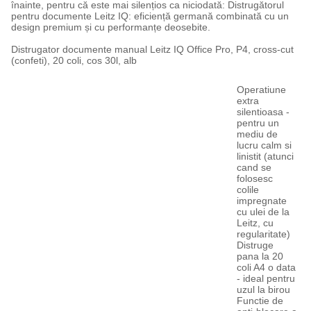
înainte, pentru că este mai silențios ca niciodată: Distrugătorul
pentru documente Leitz IQ: eficiență germană combinată cu un
design premium și cu performanțe deosebite.
Distrugator documente manual Leitz IQ Office Pro, P4, cross-cut
(confeti), 20 coli, cos 30l, alb
Operatiune
extra
silentioasa -
pentru un
mediu de
lucru calm si
linistit (atunci
cand se
folosesc
colile
impregnate
cu ulei de la
Leitz, cu
regularitate)
Distruge
pana la 20
coli A4 o data
- ideal pentru
uzul la birou
Functie de