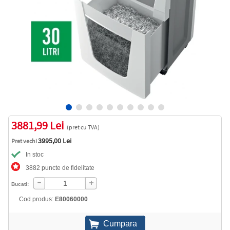
3881,99 Lei
(pret cu TVA)
3995,00 Lei
Pret vechi
In stoc
3882 puncte de fidelitate
Bucati:
Cod produs:
E80060000