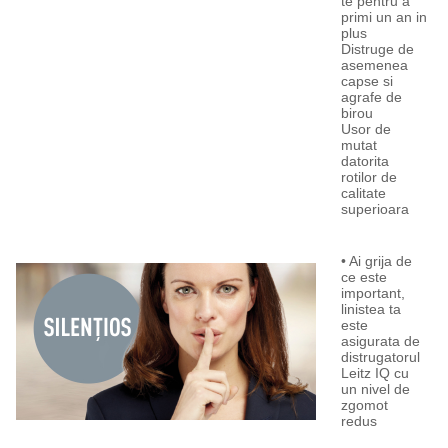
te pentru a
primi un an in
plus
Distruge de
asemenea
capse si
agrafe de
birou
Usor de
mutat
datorita
rotilor de
calitate
superioara
• Ai grija de
ce este
important,
linistea ta
este
asigurata de
distrugatorul
Leitz IQ cu
un nivel de
zgomot
redus