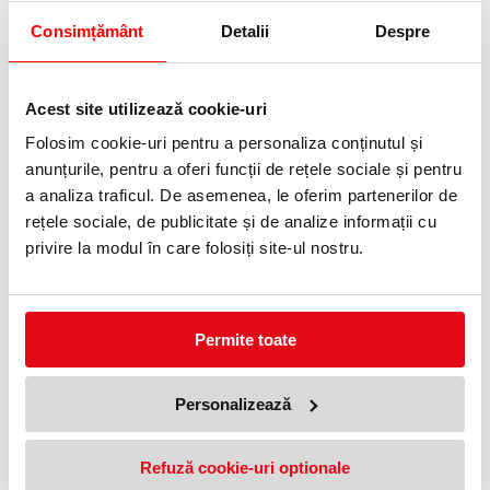
80% .
Consimțământ
Detalii
Despre
Acest site utilizează cookie-uri
Scapi de
mizerie!
Folosim cookie-uri pentru a personaliza conținutul și
Noua
anunțurile, pentru a oferi funcții de rețele sociale și pentru
tehnologie
de revers a
a analiza traficul. De asemenea, le oferim partenerilor de
cuțitelor
rețele sociale, de publicitate și de analize informații cu
ajută să nu
mai pierzi
privire la modul în care folosiți site-ul nostru.
reziduri de
hârtie
tocată, în
momentul
scoterii
Permite toate
coșului.
Poti distruge
linistit pana
Personalizează
la 350 de
coli A4.
Acestea
sunt
Refuză cookie-uri optionale
colectate