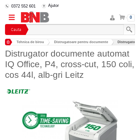
Ajutor
0372 552 601
Intra
Cos
0
in
cont
Cauta
Tehnica de birou
Distrugatoare pentru documente
Distrugator d
Distrugator documente automat
IQ Office, P4, cross-cut, 150 coli,
cos 44l, alb-gri Leitz