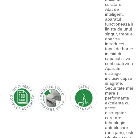
curatare.
Atat de
inteligent,
aparatul
functioneaza in
liniste de unul
singur, trebuie
doar sa
introduceti
topul de hartie,
inchideti
capacul si va
continuati ziua.
Aparatul
distruge
inclusiv capse
si agrafe.
Securitate mai
mare si
performanta
excelenta cu
acest
distrugator
care are
tehnologie
anti-blocare
(anti-jam), este
silentios si cu