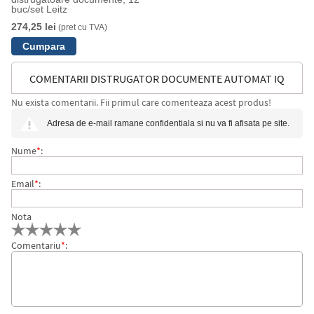
buc/set Leitz
274,25 lei
(pret cu TVA)
COMENTARII DISTRUGATOR DOCUMENTE AUTOMAT IQ
Nu exista comentarii. Fii primul care comenteaza acest produs!
OFFICE, P4, CROSS-CUT, 150 COLI, COS 44L, ALB-GRI
Adresa de e-mail ramane confidentiala si nu va fi afisata pe site.
LEITZ
Nume
*
:
Email
*
:
Nota
Comentariu
*
: