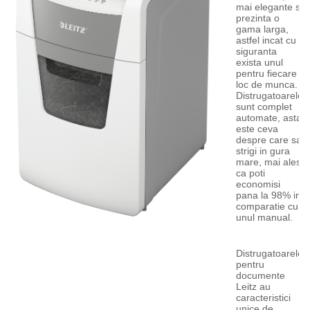
mai elegante si
prezinta o
gama larga,
astfel incat cu
siguranta
exista unul
pentru fiecare
loc de munca.
Distrugatoarele
sunt complet
automate, asta
este ceva
despre care sa
strigi in gura
mare, mai ales
ca poti
economisi
pana la 98% in
comparatie cu
unul manual.
Distrugatoarele
pentru
documente
Leitz au
caracteristici
unice de