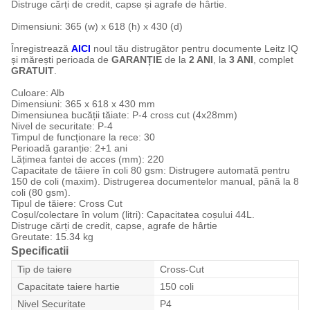
Distruge cărți de credit, capse și agrafe de hârtie.
Dimensiuni: 365 (w) x 618 (h) x 430 (d)
Înregistrează
AICI
noul tău distrugător pentru documente Leitz IQ
și mărești perioada de
GARANȚIE
de la
2 ANI
, la
3 ANI
, complet
GRATUIT
.
Culoare: Alb
Dimensiuni: 365 x 618 x 430 mm
Dimensiunea bucății tăiate: P-4 cross cut (4x28mm)
Nivel de securitate: P-4
Timpul de funcționare la rece: 30
Perioadă garanție: 2+1 ani
Lățimea fantei de acces (mm): 220
Capacitate de tăiere în coli 80 gsm: Distrugere automată pentru
150 de coli (maxim). Distrugerea documentelor manual, până la 8
coli (80 gsm).
Tipul de tăiere: Cross Cut
Coșul/colectare în volum (litri): Capacitatea coșului 44L.
Distruge cărți de credit, capse, agrafe de hârtie
Greutate: 15.34 kg
Specificatii
Tip de taiere
Cross-Cut
Capacitate taiere hartie
150 coli
Nivel Securitate
P4