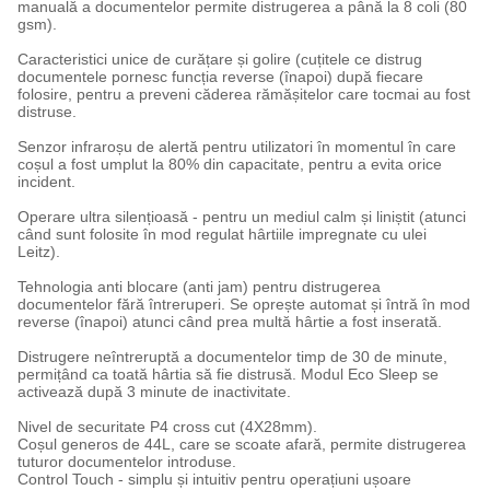
manuală a documentelor permite distrugerea a până la 8 coli (80
gsm).
Caracteristici unice de curățare și golire (cuțitele ce distrug
documentele pornesc funcția reverse (înapoi) după fiecare
folosire, pentru a preveni căderea rămășitelor care tocmai au fost
distruse.
Senzor infraroșu de alertă pentru utilizatori în momentul în care
coșul a fost umplut la 80% din capacitate, pentru a evita orice
incident.
Operare ultra silențioasă - pentru un mediul calm și liniștit (atunci
când sunt folosite în mod regulat hârtiile impregnate cu ulei
Leitz).
Tehnologia anti blocare (anti jam) pentru distrugerea
documentelor fără întreruperi. Se oprește automat și întră în mod
reverse (înapoi) atunci când prea multă hârtie a fost inserată.
Distrugere neîntreruptă a documentelor timp de 30 de minute,
permițând ca toată hârtia să fie distrusă. Modul Eco Sleep se
activează după 3 minute de inactivitate.
Nivel de securitate P4 cross cut (4X28mm).
Coșul generos de 44L, care se scoate afară, permite distrugerea
tuturor documentelor introduse.
Control Touch - simplu și intuitiv pentru operațiuni ușoare