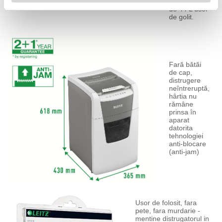
intr-un cos
de 44 L usor
de golit.
Fară bătăi
de cap,
distrugere
neîntreruptă,
hârtia nu
rămâne
prinsa în
aparat
datorita
tehnologiei
anti-blocare
(anti-jam)
Usor de folosit, fara
pete, fara murdarie -
mentine distrugatorul in