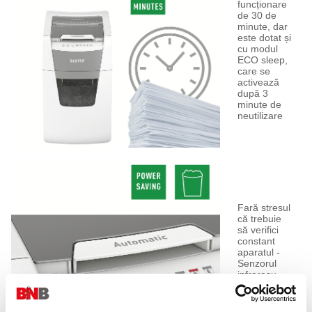
funcționare
de 30 de
minute, dar
este dotat și
cu modul
ECO sleep,
care se
activează
după 3
minute de
neutilizare
Fară stresul
că trebuie
să verifici
constant
aparatul -
Senzorul
infraroșu,
alertează
când coșul
este plin cu