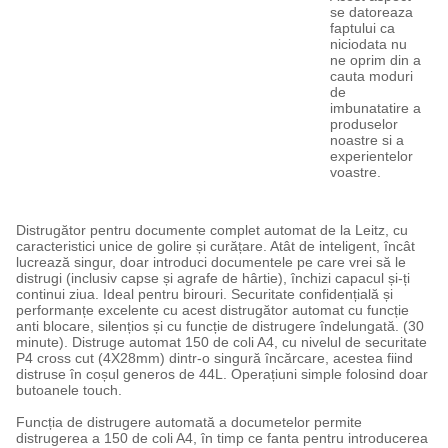
se datoreaza
faptului ca
niciodata nu
ne oprim din a
cauta moduri
de
imbunatatire a
produselor
noastre si a
experientelor
voastre.
Distrugător pentru documente complet automat de la Leitz, cu
caracteristici unice de golire și curățare. Atât de inteligent, încât
lucrează singur, doar introduci documentele pe care vrei să le
distrugi (inclusiv capse și agrafe de hârtie), închizi capacul și-ți
continui ziua. Ideal pentru birouri. Securitate confidențială și
performanțe excelente cu acest distrugător automat cu funcție
anti blocare, silențios și cu funcție de distrugere îndelungată. (30
minute). Distruge automat 150 de coli A4, cu nivelul de securitate
P4 cross cut (4X28mm) dintr-o singură încărcare, acestea fiind
distruse în coșul generos de 44L. Operațiuni simple folosind doar
butoanele touch.
Funcția de distrugere automată a documetelor permite
distrugerea a 150 de coli A4, în timp ce fanta pentru introducerea