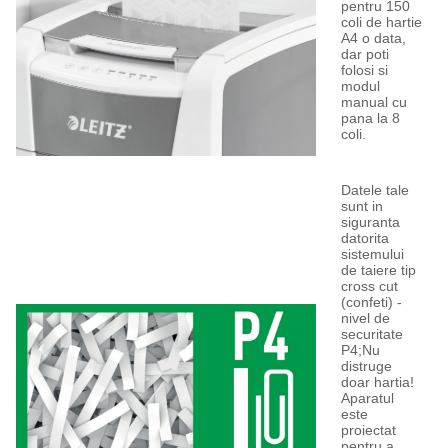
pentru 150
coli de hartie
A4 o data,
dar poti
folosi si
modul
manual cu
pana la 8
coli.
Datele tale
sunt in
siguranta
datorita
sistemului
de taiere tip
cross cut
(confeti) -
nivel de
securitate
P4;Nu
distruge
doar hartia!
Aparatul
este
proiectat
pentru a