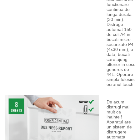
functionare
continua de
lunga durata
(30 min).
Distruge
automat 150
de coli A4 in
bucati micro
securizate P4
(4x30 mm), o
data, bucati
care ajung
ulterior in cosul
generos de
44L. Operare
simpla folosind
ecranul touch.
De acum
distrugi mai
mult ca
inainte !
Aparatul are
un sistem de
distrugere
automata