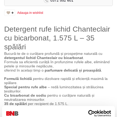
0372 552 601
Adauga in wishlist
Detergent rufe lichid Chanteclair
cu bicarbonat, 1.575 L – 35
spălări
Bucură-te de o curățare profundă și prospețime naturală cu
detergentul lichid Chanteclair cu bicarbonat
.
Formula sa eficientă curăță în profunzime rufele albe, eliminând
petele și mirosurile neplăcute,
oferind în același timp o
parfumare delicată și proaspătă
.
Formulă lichidă
pentru dizolvare rapidă și eficiență maximă la
spălare.
Special pentru rufe albe
– redă luminozitatea și strălucirea
țesăturilor.
Cu bicarbonat de sodiu
pentru o curățare naturală și
neutralizarea mirosurilor.
35 de spălări
per recipient de 1.575 L.
Potrivit pentru mașini automate
.
Parfum proaspăt
și plăcut de bicarbonat.