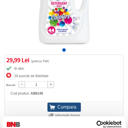
29,99 Lei
(pret cu TVA)
In stoc
30 puncte de fidelitate
Bucati:
Cod produs:
A88140
Informatii livrare
Telefon: