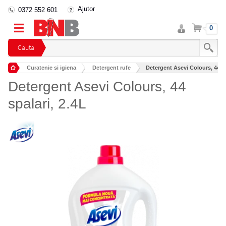
Ajutor
0372 552 601
Intra
Cos
0
in
cont
Cauta
Curatenie si igiena
Detergent rufe
Detergent Asevi Colours, 44 sp
Detergent Asevi Colours, 44
spalari, 2.4L