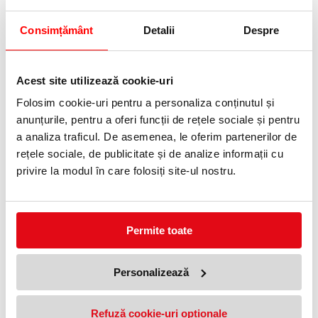
0372 552 601
Consimțământ
Detalii
Despre
Adauga in wishlist
Descriere Detergent Concentrat pentru
Acest site utilizează cookie-uri
Rufele Colorate
Folosim cookie-uri pentru a personaliza conținutul și
Detergentul concentrat pentru toate tipurile de rufe este soluția
ideală pentru o curățare eficientă, oferind în același timp protecție
anunțurile, pentru a oferi funcții de rețele sociale și pentru
sporită rufelor colorate. Formula sa avansată păstrează
a analiza traficul. De asemenea, le oferim partenerilor de
intensitatea culorilor, prevenind decolorarea și uzura prematură a
țesăturilor.
rețele sociale, de publicitate și de analize informații cu
privire la modul în care folosiți site-ul nostru.
Pe lângă performanța sa excepțională de curățare, acest
detergent oferă un parfum plăcut și de lungă durată, lăsând
rufele împrospătate și revigorate după fiecare spălare.
Beneficii:
Permite toate
Protecție optimă pentru culori – păstrează nuanțele vii și intense
Curățare profundă – îndepărtează eficient murdăria și petele
Miros plăcut și persistent – hainele rămân împrospătate mai mult
Personalizează
timp
Aplicații:
Refuză cookie-uri optionale