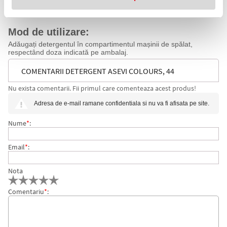
Potrivit pentru toate tipurile de țesături, fiind recomandat în
special pentru rufele colorate.
Mod de utilizare:
Adăugați detergentul în compartimentul mașinii de spălat,
respectând doza indicată pe ambalaj.
COMENTARII DETERGENT ASEVI COLOURS, 44
Nu exista comentarii. Fii primul care comenteaza acest produs!
SPALARI, 2.4L
Adresa de e-mail ramane confidentiala si nu va fi afisata pe site.
Nume
*
:
Email
*
:
Nota
Comentariu
*
: