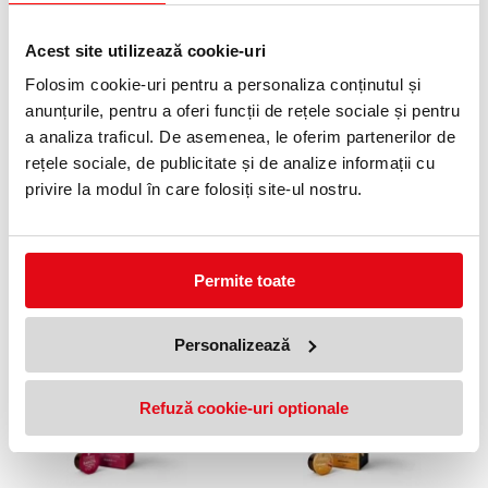
Origine: Guatemala
Conținut capsulă: 8,0 g
Fără zahăr, îndulcitori sau lapte praf
Acest site utilizează cookie-uri
Note aromatice: ciocolată
Compatibile cu aparate tip Nespresso®
Folosim cookie-uri pentru a personaliza conținutul și
Potrivite pentru:
anunțurile, pentru a oferi funcții de rețele sociale și pentru
Caffe Crema
Cappuccino
a analiza traficul. De asemenea, le oferim partenerilor de
Latte Macchiato
rețele sociale, de publicitate și de analize informații cu
Ambalare practică și igienică
Ideală pentru consum zilnic, acasă sau la birou
privire la modul în care folosiți site-ul nostru.
Alege cafeaua Guatemala în capsule și transformă fiecare
moment într-o pauză cu adevărat savuroasă!
Permite toate
PRODUSE SIMILARE
Personalizează
5 %
5 %
Refuză cookie-uri optionale