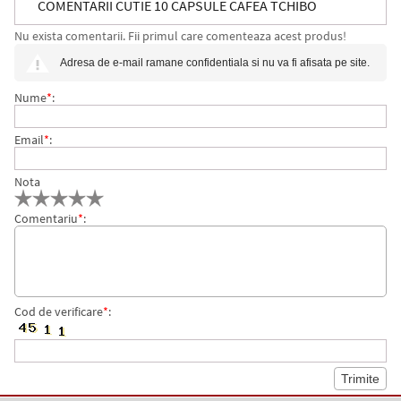
COMENTARII CUTIE 10 CAPSULE CAFEA TCHIBO
Nu exista comentarii. Fii primul care comenteaza acest produs!
CAFISSIMO BARISTA CAFFE CREMA GUATEMALA,
Adresa de e-mail ramane confidentiala si nu va fi afisata pe site.
LIMITED EDITION
Nume
*
:
Email
*
:
Nota
Comentariu
*
:
Cod de verificare
*
: