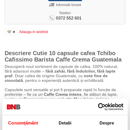
Informatii livrare
Telefon:
0372 552 601
Adauga in wishlist
Descriere Cutie 10 capsule cafea Tchibo
Cafissimo Barista Caffe Crema Guatemala
Descoperă noul sortiment de capsule de cafea, 100% natural,
fără adaosuri inutile –
fără zahăr, fără îndulcitor, fără lapte
praf
. Doar cafea de origine Guatemala, cu
note fine de
ciocolată
, pentru o experiență autentică și echilibrată.
Capsulele sunt versatile și pot fi preparate rapid în funcție de
preferințe – fie ca un
Caffe Crema intens
, fie alături de lapte,
pentru un
Cappuccino
sau un
Latte Macchiato
delicios.
Savurează această cafea în orice moment al zilei – de la
diminețile grăbite
, la
pauzele scurte
dintr-o zi încărcată.
Consimțământ
Detalii
Despre
Caracteristici