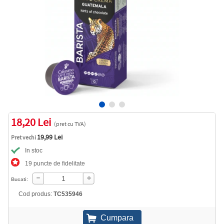
18,20 Lei
(pret cu TVA)
19,99 Lei
Pret vechi
In stoc
19 puncte de fidelitate
Bucati:
Cod produs:
TC535946