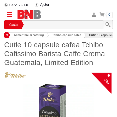
Ajutor
0372 552 601
Intra
Cos
0
in
cont
Cauta
Alimentare si catering
Tchibo capsule cafea
Cutie 10 capsule caf
Cutie 10 capsule cafea Tchibo
Cafissimo Barista Caffe Crema
Guatemala, Limited Edition
-9%