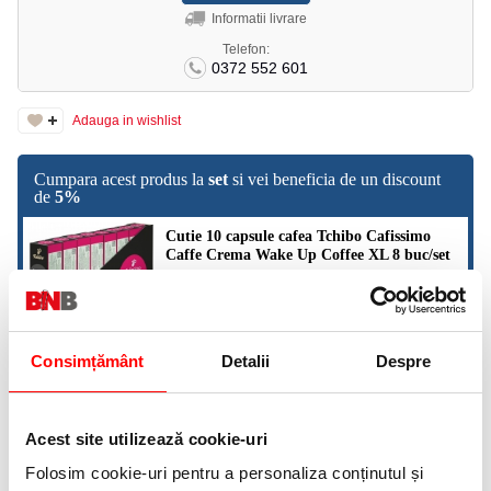
Informatii livrare
Telefon:
0372 552 601
Adauga in wishlist
Cumpara acest produs la
set
si vei beneficia de un discount
de
5%
Cutie 10 capsule cafea Tchibo Cafissimo
Caffe Crema Wake Up Coffee XL 8 buc/set
143,99 lei
(pret cu TVA)
159,99 lei
(pret cu TVA)
Consimțământ
Detalii
Despre
Cutie 10 capsule cafea Tchibo Cafissimo Caffe Crema Wake
Up Coffee XL
Cafissimo XL este un mix de cafea Arabica 80% și Robusta 20%
cu o prăjire intensă care vă permite să vă preparați o cafea lungă
Acest site utilizează cookie-uri
XL cu o singură capsula.
Pentru prepararea perfectă selectați butonul de Espresso Lung al
Folosim cookie-uri pentru a personaliza conținutul și
aparatului Cafissimo și apăsați de două ori consecutiv butonul de