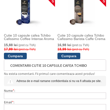
Cutie 10 capsule cafea Tchibo
Cutie 10 capsule cafea Tchibo
Cafissimo Coffee Intense Aroma
Cafissimo Barista Caffe Crema
15,88 lei
16,98 lei
(pret cu TVA)
(pret cu TVA)
17,99 lei
18,99 lei
(pret cu TVA)
(pret cu TVA)
COMENTARII CUTIE 10 CAPSULE CAFEA TCHIBO
Nu exista comentarii. Fii primul care comenteaza acest produs!
CAFISSIMO CAFFE CREMA WAKE UP COFFEE XL
Adresa de e-mail ramane confidentiala si nu va fi afisata pe site.
Nume
*
:
Email
*
: