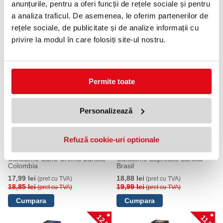
anunțurile, pentru a oferi funcții de rețele sociale și pentru
preparare fără a schimba capsula între cele două apăsări.
a analiza traficul. De asemenea, le oferim partenerilor de
Conținut: 10 capsule de 8,2 g.
rețele sociale, de publicitate și de analize informații cu
Intensitate: 4 din 6.
privire la modul în care folosiți site-ul nostru.
PRODUSE SIMILARE
5 %
6 %
Permite toate
Personalizează
Refuză cookie-uri optionale
Cutie 10 capsule cafea Tchibo
Cutie 10 capsule cafea Tchibo
Cafissimo Caffe Crema Barista
Cafissimo Espresso Barista
Colombia
Brasil
17,99 lei
18,88 lei
(pret cu TVA)
(pret cu TVA)
18,85 lei
19,99 lei
(pret cu TVA)
(pret cu TVA)
12 %
11 %