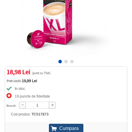
18,98 Lei
(pret cu TVA)
19,99 Lei
Pret vechi
In stoc
19 puncte de fidelitate
Bucati:
Cod produs:
TC517873