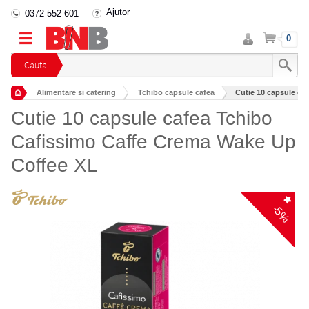
Ajutor
0372 552 601
Intra
Cos
0
in
cont
Cauta
Alimentare si catering
Tchibo capsule cafea
Cutie 10 capsule ca
Cutie 10 capsule cafea Tchibo
Cafissimo Caffe Crema Wake Up
Coffee XL
-5%